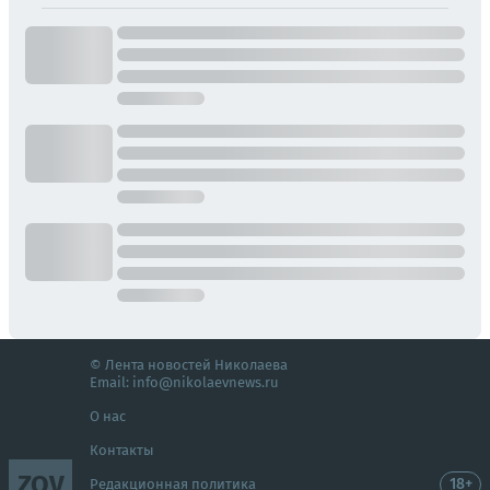
© Лента новостей Николаева
Email:
info@nikolaevnews.ru
О нас
Контакты
ZOV
18+
Редакционная политика