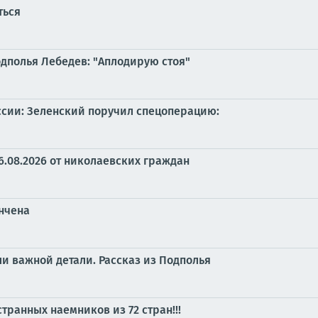
ться
одполья Лебедев: "Аплодирую стоя"
ссии: Зеленский поручил спецоперацию:
6.08.2026 от николаевских граждан
ончена
ли важной детали. Рассказ из Подполья
транных наемников из 72 стран!!!