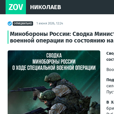
ZOV
НИКОЛАЕВ
1 июня 2026, 12:24
ОФИЦИАЛЬНО
Минобороны России: Сводка Минис
военной операции по состоянию на 
Сво
сос
Воо
Под
сил
Пус
В Х
бри