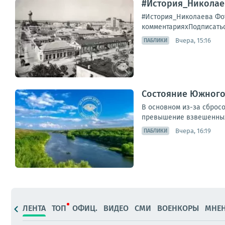
#История_Николае
#История_Николаева Фот
комментарияхПодписатьс
Вчера, 15:16
ПАБЛИКИ
Состояние Южного 
В основном из-за сброс
превышение взвешенных 
Вчера, 16:19
ПАБЛИКИ
ЛЕНТА
ТОП
ОФИЦ.
ВИДЕО
СМИ
ВОЕНКОРЫ
МНЕ