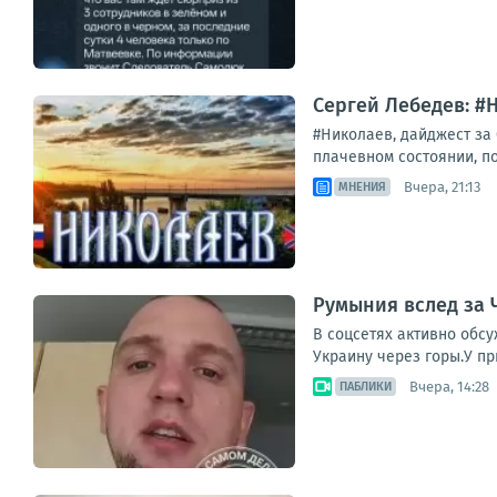
Сергей Лебедев: #
#Николаев, дайджест за
плачевном состоянии, по
Вчера, 21:13
МНЕНИЯ
Румыния вслед за 
В соцсетях активно обс
Украину через горы.У п
Вчера, 14:28
ПАБЛИКИ