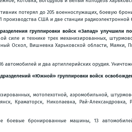
ежное, Котовка, Богодухов и Белый Колодезь Харьковс
тивник потерял до 205 военнослужащих, боевую брони
1 производства США и две станции радиоэлектронной 
разделения группировки войск «Запад» улучшили п
ой силе и технике трех механизированных, штурмово
ный Оскол, Вишневка Харьковской области, Маяки, 
16 автомобилей и два артиллерийских орудия. Уничто
подразделений «Южной» группировки войск освобожде
ированных, мотопехотной, аэромобильной, штурмово
янск, Краматорск, Николаевка, Рай-Александровка,
ве боевые бронированные машины, 13 автомобиле