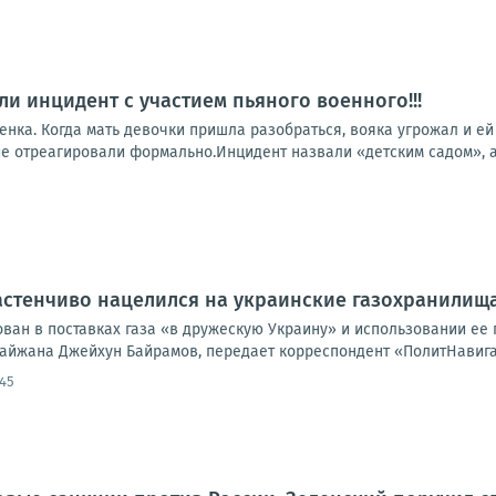
ли инцидент с участием пьяного военного!!!
нка. Когда мать девочки пришла разобраться, вояка угрожал и ей
е отреагировали формально.Инцидент назвали «детским садом», а 
стенчиво нацелился на украинские газохранилища
ван в поставках газа «в дружескую Украину» и использовании ее 
айжана Джейхун Байрамов, передает корреспондент «ПолитНавигат
:45