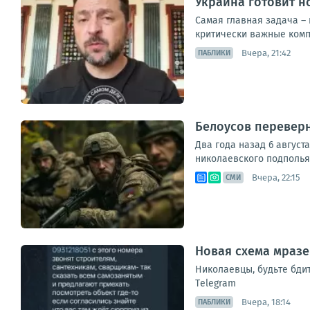
Украина готовит н
Самая главная задача – 
критически важные компо
Вчера, 21:42
ПАБЛИКИ
Белоусов переверн
Два года назад 6 август
николаевского подполья 
Вчера, 22:15
СМИ
Новая схема мразе
Николаевцы, будьте бди
Тelegram
Вчера, 18:14
ПАБЛИКИ