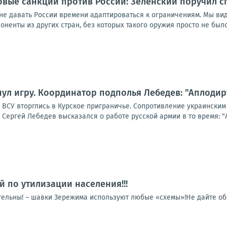
овые санкции против России: Зеленский поручил 
не давать России времени адаптироваться к ограничениям. Мы вид
ненты из других стран, без которых такого оружия просто не было б
ул игру. Координатор подполья Лебедев: "Аплодир
а ВСУ вторглись в Курское приграничье. Сопротивление украински
Сергей Лебедев высказался о работе русской армии в то время: "Ап
й по утилизации населения!!!
тельны! – шавки Зережима используют любые «схемы»!Не дайте обм