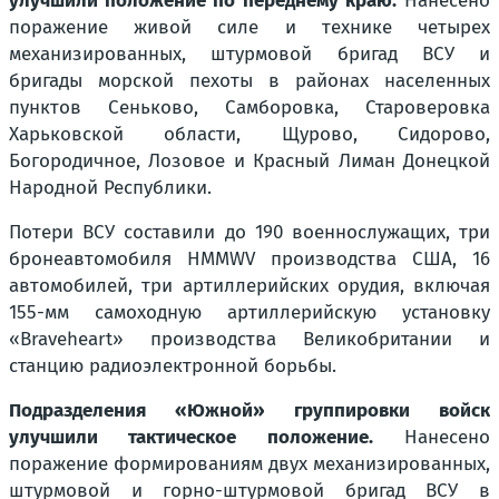
улучшили положение по переднему краю.
Нанесено
поражение живой силе и технике четырех
механизированных, штурмовой бригад ВСУ и
бригады морской пехоты в районах населенных
пунктов Сеньково, Самборовка, Староверовка
Харьковской области, Щурово, Сидорово,
Богородичное, Лозовое и Красный Лиман Донецкой
Народной Республики.
Потери ВСУ составили до 190 военнослужащих, три
бронеавтомобиля HMMWV производства США, 16
автомобилей, три артиллерийских орудия, включая
155-мм самоходную артиллерийскую установку
«Braveheart» производства Великобритании и
станцию радиоэлектронной борьбы.
Подразделения «Южной» группировки войск
улучшили тактическое положение.
Нанесено
поражение формированиям двух механизированных,
штурмовой и горно-штурмовой бригад ВСУ в