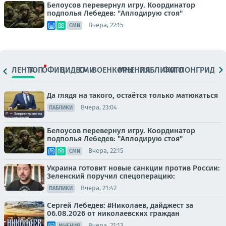
Белоусов перевернул игру. Координатор
подполья Лебедев: "Аплодирую стоя"
Вчера, 22:15
СМИ
ЛЕНТА
ТОП
ОФИЦ.
ВИДЕО
СМИ
ВОЕНКОРЫ
МНЕНИЯ
ПАБЛИКИ
ФОТО
ЛОНГРИДЫ
Да глядя на такого, остаётся только матюкаться
Вчера, 23:04
ПАБЛИКИ
Белоусов перевернул игру. Координатор
подполья Лебедев: "Аплодирую стоя"
Вчера, 22:15
СМИ
Украина готовит новые санкции против России:
Зеленский поручил спецоперацию:
Вчера, 21:42
ПАБЛИКИ
Сергей Лебедев: #Николаев, дайджест за
06.08.2026 от николаевских граждан
Вчера, 21:13
МНЕНИЯ