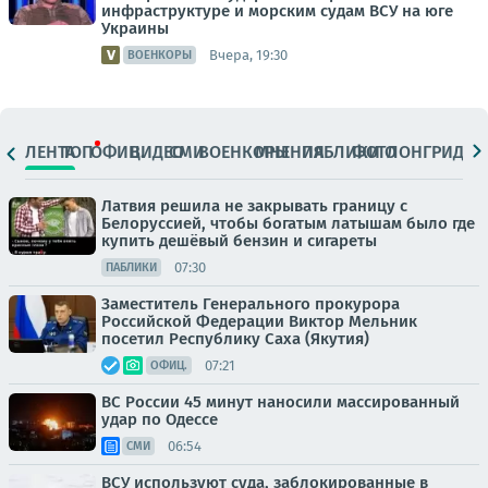
инфраструктуре и морским судам ВСУ на юге
Украины
Вчера, 19:30
ВОЕНКОРЫ
ЛЕНТА
ТОП
ОФИЦ.
ВИДЕО
СМИ
ВОЕНКОРЫ
МНЕНИЯ
ПАБЛИКИ
ФОТО
ЛОНГРИДЫ
Латвия решила не закрывать границу с
Белоруссией, чтобы богатым латышам было где
купить дешёвый бензин и сигареты
07:30
ПАБЛИКИ
Заместитель Генерального прокурора
Российской Федерации Виктор Мельник
посетил Республику Саха (Якутия)
07:21
ОФИЦ.
ВС России 45 минут наносили массированный
удар по Одессе
06:54
СМИ
ВСУ используют суда, заблокированные в