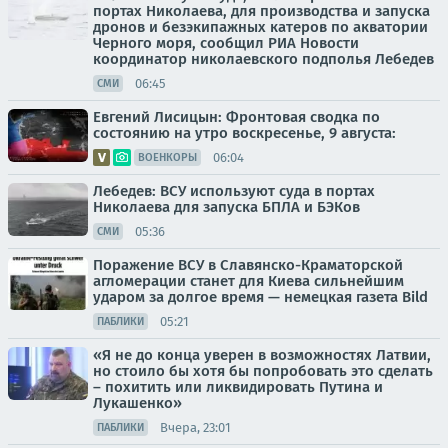
портах Николаева, для производства и запуска
дронов и безэкипажных катеров по акватории
Черного моря, сообщил РИА Новости
координатор николаевского подполья Лебедев
06:45
СМИ
Евгений Лисицын: Фронтовая сводка по
состоянию на утро воскресенье, 9 августа:
06:04
ВОЕНКОРЫ
Лебедев: ВСУ используют суда в портах
Николаева для запуска БПЛА и БЭКов
05:36
СМИ
Поражение ВСУ в Славянско-Краматорской
агломерации станет для Киева сильнейшим
ударом за долгое время — немецкая газета Bild
05:21
ПАБЛИКИ
«Я не до конца уверен в возможностях Латвии,
но стоило бы хотя бы попробовать это сделать
– похитить или ликвидировать Путина и
Лукашенко»
Вчера, 23:01
ПАБЛИКИ