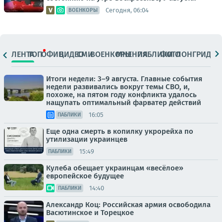
Сегодня, 06:04
ВОЕНКОРЫ
ЛЕНТА
ТОП
ОФИЦ.
ВИДЕО
СМИ
ВОЕНКОРЫ
МНЕНИЯ
ПАБЛИКИ
ФОТО
ЛОНГРИДЫ
Итоги недели: 3–9 августа. Главные события
недели развивались вокруг темы СВО, и,
похоже, на пятом году конфликта удалось
нащупать оптимальный фарватер действий
16:05
ПАБЛИКИ
Еще одна смерть в копилку укрорейха по
утилизации украинцев
15:49
ПАБЛИКИ
Кулеба обещает украинцам «весёлое»
европейское будущее
14:40
ПАБЛИКИ
Александр Коц: Российская армия освободила
Васютинское и Торецкое