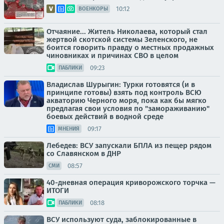
10:12
ВОЕНКОРЫ
Отчаяние... Житель Николаева, который стал
жертвой скотской системы Зеленского, не
боится говорить правду о местных продажных
чиновниках и причинах СВО в целом
09:23
ПАБЛИКИ
Владислав Шурыгин: Турки готовятся (и в
принципе готовы) взять под контроль ВСЮ
акваторию Черного моря, пока как бы мягко
предлагая свои условия по "замораживанию"
боевых действий в водной среде
09:17
МНЕНИЯ
Лебедев: ВСУ запускали БПЛА из пещер рядом
со Славянском в ДНР
08:57
СМИ
40-дневная операция криворожского торчка —
ИТОГИ
08:18
ПАБЛИКИ
ВСУ используют суда, заблокированные в