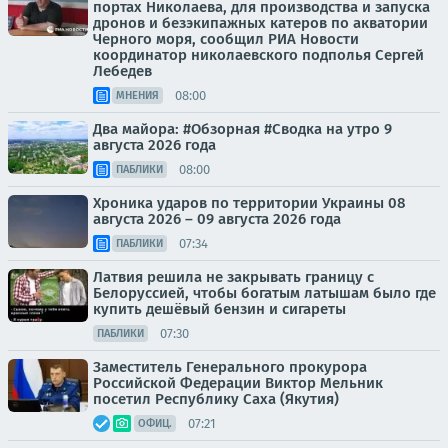
портах Николаева, для производства и запуска
дронов и безэкипажных катеров по акватории
Черного моря, сообщил РИА Новости
координатор николаевского подполья Сергей
Лебедев
08:00
МНЕНИЯ
Два майора: #Обзорная #Сводка на утро 9
августа 2026 года
08:00
ПАБЛИКИ
Хроника ударов по территории Украины 08
августа 2026 – 09 августа 2026 года
07:34
ПАБЛИКИ
Латвия решила не закрывать границу с
Белоруссией, чтобы богатым латышам было где
купить дешёвый бензин и сигареты
07:30
ПАБЛИКИ
Заместитель Генерального прокурора
Российской Федерации Виктор Мельник
посетил Республику Саха (Якутия)
07:21
ОФИЦ.