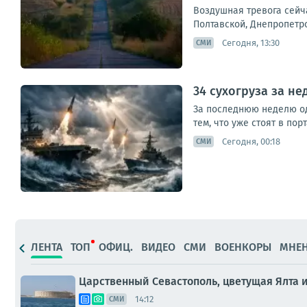
Воздушная тревога сейч
Полтавской, Днепропетро
Сегодня, 13:30
СМИ
34 сухогруза за н
За последнюю неделю одн
тем, что уже стоят в пор
Сегодня, 00:18
СМИ
ЛЕНТА
ТОП
ОФИЦ.
ВИДЕО
СМИ
ВОЕНКОРЫ
МНЕ
Царственный Севастополь, цветущая Ялта 
14:12
СМИ