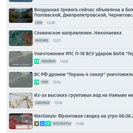
Воздушная тревога сейчас объявлена в бо
Полтавской, Днепропетровской, Черниговско
13:30
СМИ
Славянское направление. Николаевка
13:21
МНЕНИЯ
Уничтожение РЛС П-18 ВСУ ударом БпЛА "Г
13:02
ПАБЛИКИ
ВС РФ дроном "Герань-4 сикер" уничтожил
12:34
СМИ
Из-за высоких грунтовых вод на Намыве н
12:18
ПАБЛИКИ
WarGonzo: Фронтовая сводка на утро 08.08.
11:06
ВОЕНКОРЫ