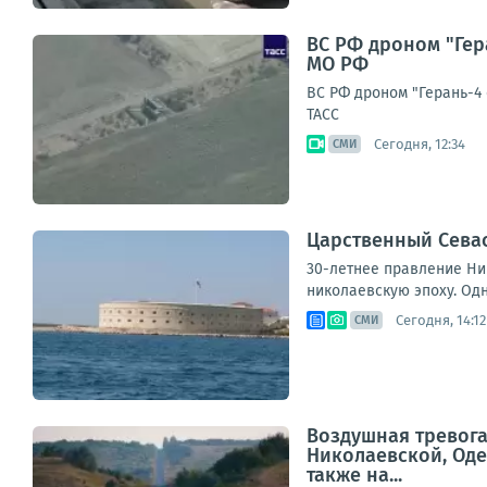
ВС РФ дроном "Гер
МО РФ
ВС РФ дроном "Герань-4
ТАСС
Сегодня, 12:34
СМИ
Царственный Севас
30-летнее правление Ни
николаевскую эпоху. Одн
Сегодня, 14:12
СМИ
Воздушная тревога
Николаевской, Оде
также на...