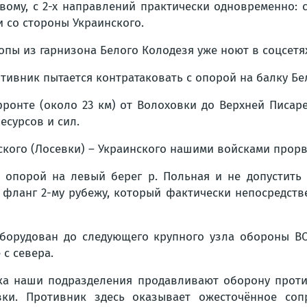
вому, с 2-х направлений практически одновременно:
и со стороны Украинского.
опы из гарнизона Белого Колодезя уже ноют в соцсетях
тивник пытается контратаковать с опорой на балку Б
ронте (около 23 км) от Волоховки до Верхней Писаре
есурсов и сил.
кого (Лосевки) – Украинского нашими войсками прорва
с опорой на левый берег р. Польная и не допустит
во фланг 2-му рубежу, который фактически непосредст
оборудован до следующего крупного узла обороны ВС
с севера.
ка наши подразделения продавливают оборону против
ки. Противник здесь оказывает ожесточённое соп