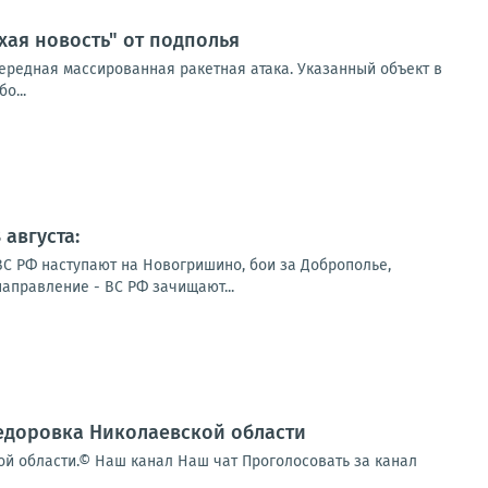
хая новость" от подполья
ередная массированная ракетная атака. Указанный объект в
о...
августа:
ВС РФ наступают на Новогришино, бои за Доброполье,
направление - ВС РФ зачищают...
федоровка Николаевской области
ой области.© Наш канал Наш чат Проголосовать за канал