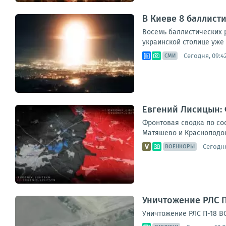
В Киеве 8 баллист
Восемь баллистических 
украинской столице уже 
Сегодня, 09:4
СМИ
Евгений Лисицын: 
Фронтовая сводка по сос
Матяшево и Красноподоль
Сегодня
ВОЕНКОРЫ
Уничтожение РЛС П
Уничтожение РЛС П-18 В