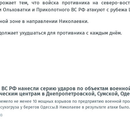
рожает тем, что войска противника на северо-вос
ии Ольховатки и Приколотного ВС РФ атакуют с рубежа
есной зоне в направлении Николаевки.
должает ухудшаться для противника с каждым днём.
та ВС РФ нанесли серию ударов по объектам военно
ическим центрам в Днепропетровской, Сумской, Оде
ремело не менее 10 мощных взрывов по предприятию военной пр
сухогруза у берегов Одессы.В Николаеве в результате атаки было..
03