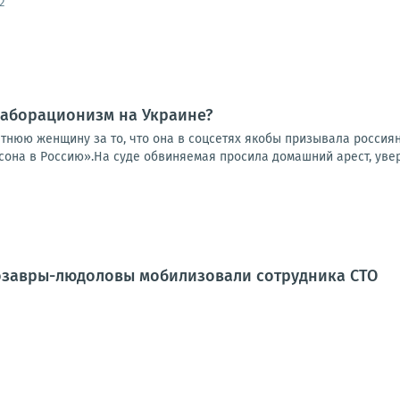
2
лаборационизм на Украине?
етнюю женщину за то, что она в соцсетях якобы призывала россия
она в Россию».На суде обвиняемая просила домашний арест, уверя
озавры-людоловы мобилизовали сотрудника СТО