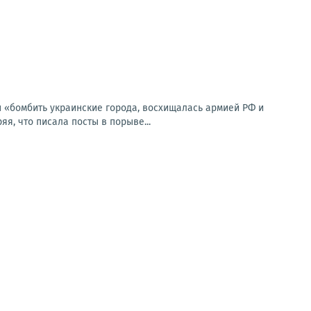
н «бомбить украинские города, восхищалась армией РФ и
я, что писала посты в порыве...