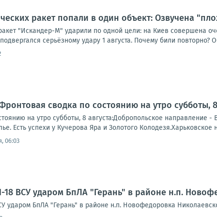
ических ракет попали в один объект: Озвучена "пло
ракет "Искандер-М" ударили по одной цели: на Киев совершена оч
подвергался серьёзному удару 1 августа. Почему били повторно? Об
2
Фронтовая сводка по состоянию на утро субботы, 8 
тоянию на утро субботы, 8 августа:Добропольское направление - 
е. Есть успехи у Кучерова Яра и Золотого Колодезя.Харьковское 
, 06:03
-18 ВСУ ударом БпЛА "Герань" в районе н.п. Ново
СУ ударом БпЛА "Герань" в районе н.п. Новофедоровка Николаевск