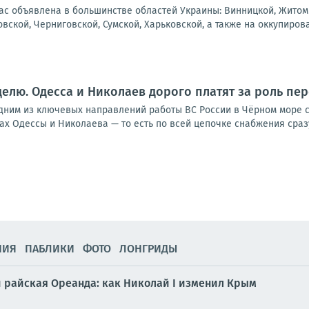
ас объявлена в большинстве областей Украины: Винницкой, Житоми
вской, Черниговской, Сумской, Харьковской, а также на оккупирова
еделю. Одесса и Николаев дорого платят за роль пе
им из ключевых направлений работы ВС России в Чёрном море стал
тах Одессы и Николаева — то есть по всей цепочке снабжения сразу.
НИЯ
ПАБЛИКИ
ФОТО
ЛОНГРИДЫ
и райская Ореанда: как Николай I изменил Крым