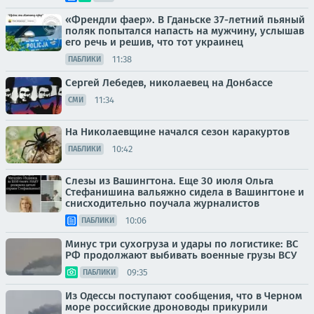
«Френдли фаер». В Гданьске 37-летний пьяный
поляк попытался напасть на мужчину, услышав
его речь и решив, что тот украинец
11:38
ПАБЛИКИ
Сергей Лебедев, николаевец на Донбассе
11:34
СМИ
На Николаевщине начался сезон каракуртов
10:42
ПАБЛИКИ
Слезы из Вашингтона. Еще 30 июля Ольга
Стефанишина вальяжно сидела в Вашингтоне и
снисходительно поучала журналистов
10:06
ПАБЛИКИ
Минус три сухогруза и удары по логистике: ВС
РФ продолжают выбивать военные грузы ВСУ
09:35
ПАБЛИКИ
Из Одессы поступают сообщения, что в Черном
море российские дроноводы прикурили