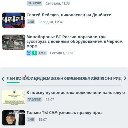
Сегодня, 11:38
ПАБЛИКИ
Сергей Лебедев, николаевец на Донбассе
Сегодня, 11:34
СМИ
Минобороны: ВС России поразили три
сухогруза с военным оборудованием в Черном
море
Сегодня, 11:50
СМИ
ЛЕНТА
ТОП
ОФИЦ.
ВИДЕО
СМИ
ВОЕНКОРЫ
МНЕНИЯ
ПАБЛИКИ
ФОТО
ЛОНГРИДЫ
К поиску «уклонистов» подключили налоговую
15:07
ПАБЛИКИ
Только ТЫ САМ узнаешь правду про…
15:07
СМИ