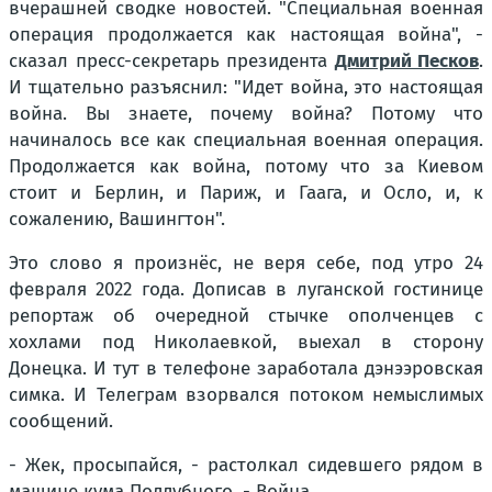
вчерашней сводке новостей. "Специальная военная
операция продолжается как настоящая война", -
сказал пресс-секретарь президента
Дмитрий Песков
.
И тщательно разъяснил: "Идет война, это настоящая
война. Вы знаете, почему война? Потому что
начиналось все как специальная военная операция.
Продолжается как война, потому что за Киевом
стоит и Берлин, и Париж, и Гаага, и Осло, и, к
сожалению, Вашингтон".
Это слово я произнёс, не веря себе, под утро 24
февраля 2022 года. Дописав в луганской гостинице
репортаж об очередной стычке ополченцев с
хохлами под Николаевкой, выехал в сторону
Донецка. И тут в телефоне заработала дэнээровская
симка. И Телеграм взорвался потоком немыслимых
сообщений.
- Жек, просыпайся, - растолкал сидевшего рядом в
машине кума Поддубного. - Война...