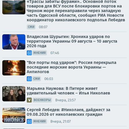
«Трассы забиты фурами».. Основной поток
товаров для ВСУ после блокировки портов на
Черном море перенаправили через западную
часть Одесской области, сообщил РИА Новости
координатор николаевского подполья Лебедев
08:07
СМИ
Владислав Шурыгин: Хроника ударов по
территории Украины 09 августа – 10 августа
2026 года
07:46
МНЕНИЯ
"Все порты под ударом": Россия перекрыла
последние морские ворота Украины —
Анпилогов
06:03
СМИ
Марьяна Наумова: В Питере живет
удивительный человек – Илья Николаев
Вчера, 23:57
ВОЕНКОРЫ
Сергей Лебедев: #Николаев, дайджест за
09.08.2026 от николаевских граждан
Вчера, 21:07
МНЕНИЯ