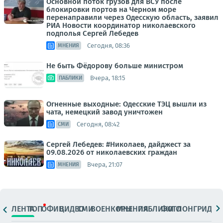
Основной поток грузов для ВСУ после
блокировки портов на Черном море
перенаправили через Одесскую область, заявил
РИА Новости координатор николаевского
подполья Сергей Лебедев
Сегодня, 08:36
МНЕНИЯ
Не быть Фёдорову больше министром
Вчера, 18:15
ПАБЛИКИ
Огненные выходные: Одесские ТЭЦ вышли из
чата, немецкий завод уничтожен
Сегодня, 08:42
СМИ
Сергей Лебедев: #Николаев, дайджест за
09.08.2026 от николаевских граждан
Вчера, 21:07
МНЕНИЯ
ЛЕНТА
ТОП
ОФИЦ.
ВИДЕО
СМИ
ВОЕНКОРЫ
МНЕНИЯ
ПАБЛИКИ
ФОТО
ЛОНГРИДЫ