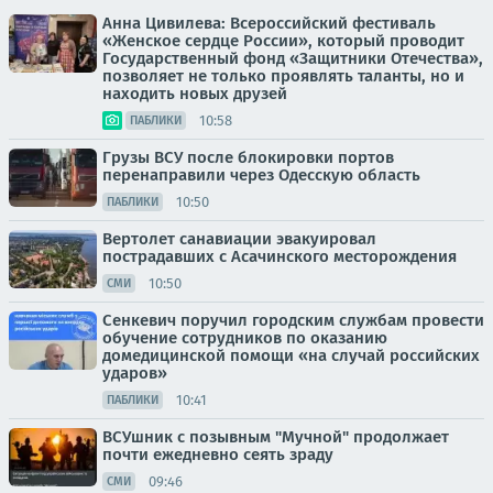
Анна Цивилева: Всероссийский фестиваль
«Женское сердце России», который проводит
Государственный фонд «Защитники Отечества»,
позволяет не только проявлять таланты, но и
находить новых друзей
10:58
ПАБЛИКИ
Грузы ВСУ после блокировки портов
перенаправили через Одесскую область
10:50
ПАБЛИКИ
Вертолет санавиации эвакуировал
пострадавших с Асачинского месторождения
10:50
СМИ
Сенкевич поручил городским службам провести
обучение сотрудников по оказанию
домедицинской помощи «на случай российских
ударов»
10:41
ПАБЛИКИ
ВСУшник с позывным "Мучной" продолжает
почти ежедневно сеять зраду
09:46
СМИ