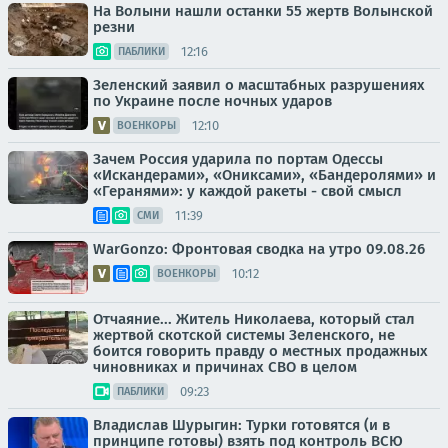
На Волыни нашли останки 55 жертв Волынской
резни
12:16
ПАБЛИКИ
Зеленский заявил о масштабных разрушениях
по Украине после ночных ударов
12:10
ВОЕНКОРЫ
Зачем Россия ударила по портам Одессы
«Искандерами», «Ониксами», «Бандеролями» и
«Геранями»: у каждой ракеты - свой смысл
11:39
СМИ
WarGonzo: Фронтовая сводка на утро 09.08.26
10:12
ВОЕНКОРЫ
Отчаяние... Житель Николаева, который стал
жертвой скотской системы Зеленского, не
боится говорить правду о местных продажных
чиновниках и причинах СВО в целом
09:23
ПАБЛИКИ
Владислав Шурыгин: Турки готовятся (и в
принципе готовы) взять под контроль ВСЮ