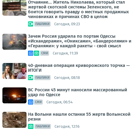
Отчаяние... Житель Николаева, который стал
жертвой скотской системы Зеленского, не
боится говорить правду о местных продажных
чиновниках и причинах СВО в целом
Сегодня, 09:23
ПАБЛИКИ
Зачем Россия ударила по портам Одессы
«Искандерами», «Ониксами», «Бандеролями» и
«Геранями»: у каждой ракеты - свой смысл
Сегодня, 11:39
СМИ
40-дневная операция криворожского торчка —
ИТОГИ
Сегодня, 08:18
ПАБЛИКИ
ВС России 45 минут наносили массированный
удар по Одессе
Сегодня, 06:54
СМИ
На Волыни нашли останки 55 жертв Волынской
резни
Сегодня, 12:16
ПАБЛИКИ