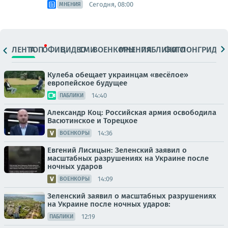
Сегодня, 08:00
МНЕНИЯ
ЛЕНТА
ТОП
ОФИЦ.
ВИДЕО
СМИ
ВОЕНКОРЫ
МНЕНИЯ
ПАБЛИКИ
ФОТО
ЛОНГРИДЫ
Кулеба обещает украинцам «весёлое»
европейское будущее
14:40
ПАБЛИКИ
Александр Коц: Российская армия освободила
Васютинское и Торецкое
14:36
ВОЕНКОРЫ
Евгений Лисицын: Зеленский заявил о
масштабных разрушениях на Украине после
ночных ударов
14:09
ВОЕНКОРЫ
Зеленский заявил о масштабных разрушениях
на Украине после ночных ударов:
12:19
ПАБЛИКИ