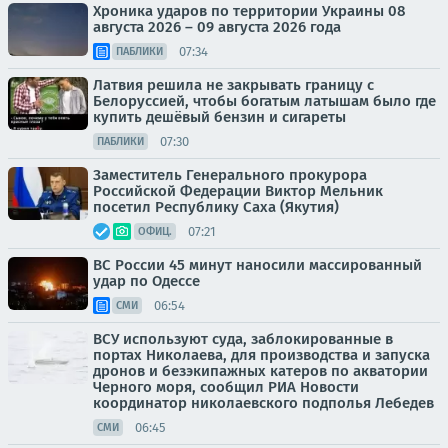
Хроника ударов по территории Украины 08
августа 2026 – 09 августа 2026 года
07:34
ПАБЛИКИ
Латвия решила не закрывать границу с
Белоруссией, чтобы богатым латышам было где
купить дешёвый бензин и сигареты
07:30
ПАБЛИКИ
Заместитель Генерального прокурора
Российской Федерации Виктор Мельник
посетил Республику Саха (Якутия)
07:21
ОФИЦ.
ВС России 45 минут наносили массированный
удар по Одессе
06:54
СМИ
ВСУ используют суда, заблокированные в
портах Николаева, для производства и запуска
дронов и безэкипажных катеров по акватории
Черного моря, сообщил РИА Новости
координатор николаевского подполья Лебедев
06:45
СМИ