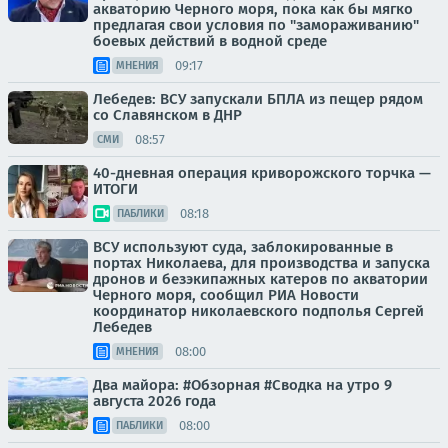
акваторию Черного моря, пока как бы мягко
предлагая свои условия по "замораживанию"
боевых действий в водной среде
09:17
МНЕНИЯ
Лебедев: ВСУ запускали БПЛА из пещер рядом
со Славянском в ДНР
08:57
СМИ
40-дневная операция криворожского торчка —
ИТОГИ
08:18
ПАБЛИКИ
ВСУ используют суда, заблокированные в
портах Николаева, для производства и запуска
дронов и безэкипажных катеров по акватории
Черного моря, сообщил РИА Новости
координатор николаевского подполья Сергей
Лебедев
08:00
МНЕНИЯ
Два майора: #Обзорная #Сводка на утро 9
августа 2026 года
08:00
ПАБЛИКИ