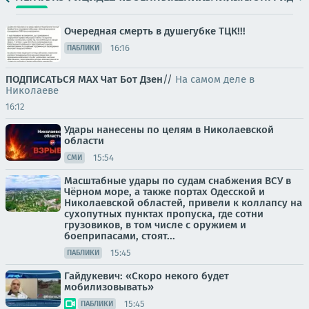
Очередная смерть в душегубке ТЦК!!!
16:16
ПАБЛИКИ
ПОДПИСАТЬСЯ
МАХ
Чат
Бот
Дзен
//
На самом деле в
Николаеве
16:12
Удары нанесены по целям в Николаевской
области
15:54
СМИ
Масштабные удары по судам снабжения ВСУ в
Чёрном море, а также портах Одесской и
Николаевской областей, привели к коллапсу на
сухопутных пунктах пропуска, где сотни
грузовиков, в том числе с оружием и
боеприпасами, стоят...
15:45
ПАБЛИКИ
Гайдукевич: «Скоро некого будет
мобилизовывать»
15:45
ПАБЛИКИ