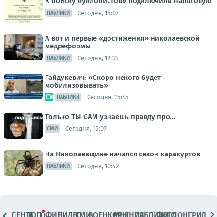
К поиску «уклонистов» подключили налоговую
Сегодня, 15:07
ПАБЛИКИ
А вот и первые «достижения» николаевской
медреформы
Сегодня, 12:33
ПАБЛИКИ
Гайдукевич: «Скоро некого будет
мобилизовывать»
Сегодня, 15:45
ПАБЛИКИ
Только ТЫ САМ узнаешь правду про…
Сегодня, 15:07
СМИ
На Николаевщине начался сезон каракуртов
Сегодня, 10:42
ПАБЛИКИ
ЛЕНТА
ТОП
ОФИЦ.
ВИДЕО
СМИ
ВОЕНКОРЫ
МНЕНИЯ
ПАБЛИКИ
ФОТО
ЛОНГРИДЫ