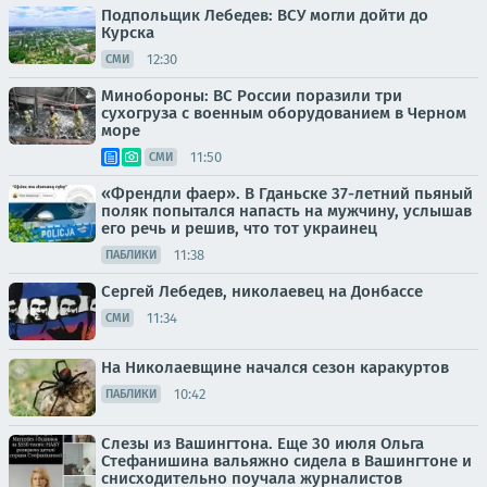
Подпольщик Лебедев: ВСУ могли дойти до
Курска
12:30
СМИ
Минобороны: ВС России поразили три
сухогруза с военным оборудованием в Черном
море
11:50
СМИ
«Френдли фаер». В Гданьске 37-летний пьяный
поляк попытался напасть на мужчину, услышав
его речь и решив, что тот украинец
11:38
ПАБЛИКИ
Сергей Лебедев, николаевец на Донбассе
11:34
СМИ
На Николаевщине начался сезон каракуртов
10:42
ПАБЛИКИ
Слезы из Вашингтона. Еще 30 июля Ольга
Стефанишина вальяжно сидела в Вашингтоне и
снисходительно поучала журналистов