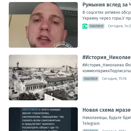
Румыния вслед за 
В соцсетях активно обс
Украину через горы.У п
Сегодня, 14:2
ПАБЛИКИ
#История_Николае
#История_Николаева Фот
комментарияхПодписатьс
Сегодня, 15:16
ПАБЛИКИ
Новая схема мразе
Николаевцы, будьте бди
Тelegram