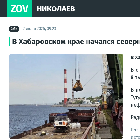
ZOV
НИКОЛАЕВ
2 июня 2026, 09:23
СМИ
В Хабаровском крае начался север
В Х
В о
8 т
В п
Туг
неф
Рад
Гео:
Ист