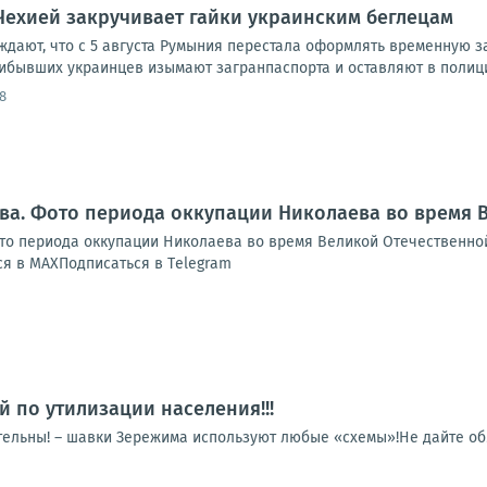
Чехией закручивает гайки украинским беглецам
уждают, что с 5 августа Румыния перестала оформлять временную 
рибывших украинцев изымают загранпаспорта и оставляют в полици
8
ва. Фото периода оккупации Николаева во время 
о периода оккупации Николаева во время Великой Отечественной
я в МАХПодписаться в Тelegram
й по утилизации населения!!!
тельны! – шавки Зережима используют любые «схемы»!Не дайте обм