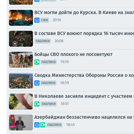
ВСУ могли дойти до Курска. В Киеве на зна
20:18
СМИ
В составе ВСУ воюют порядка 16 тысяч инос
20:08
ПАБЛИКИ
Бойцы СВО плохого не посоветуют
19:10
ПАБЛИКИ
Сводка Министерства Обороны России о ход
18:59
ПАБЛИКИ
В Николаеве засняли инцидент с участием п
18:51
ПАБЛИКИ
Азербайджан беззастенчиво нацелился на
18:45
ПАБЛИКИ