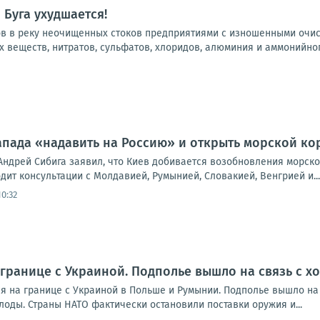
Буга ухудшается!
ов в реку неочищенных стоков предприятиями с изношенными очи
веществ, нитратов, сульфатов, хлоридов, алюминия и аммонийного
Запада «надавить на Россию» и открыть морской к
Андрей Сибига заявил, что Киев добивается возобновления морско
дит консультации с Молдавией, Румынией, Словакией, Венгрией и...
0:32
 границе с Украиной. Подполье вышло на связь с 
я на границе с Украиной в Польше и Румынии. Подполье вышло на 
оды. Страны НАТО фактически остановили поставки оружия и...