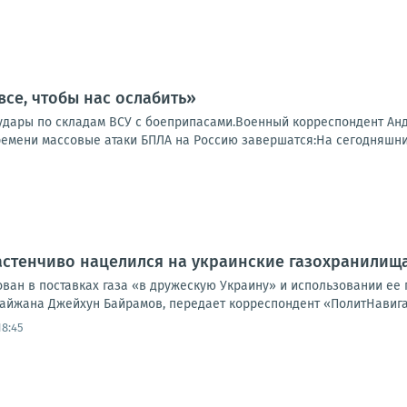
все, чтобы нас ослабить»
удары по складам ВСУ с боеприпасами.Военный корреспондент Андр
времени массовые атаки БПЛА на Россию завершатся:На сегодняшни
стенчиво нацелился на украинские газохранилища
ван в поставках газа «в дружескую Украину» и использовании ее 
айжана Джейхун Байрамов, передает корреспондент «ПолитНавигат
18:45