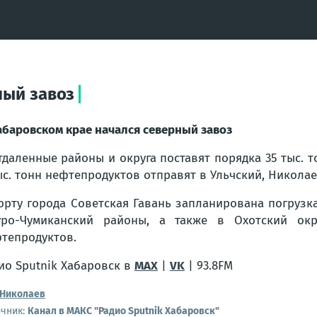
ный завоз
абаровском крае начался северный завоз
тдаленные районы и округа поставят порядка 35 тыс. то
ыс. тонн нефтепродуктов отправят в Ульчский, Никол
орту города Советская Гавань запланирована погрузк
уро-Чумиканский районы, а также в Охотский окр
тепродуктов.
ио Sputnik Хабаровск в
MAX
|
VK
| 93.8FM
Николаев
очник:
Канал в МАКС "Радио Sputnik Хабаровск"