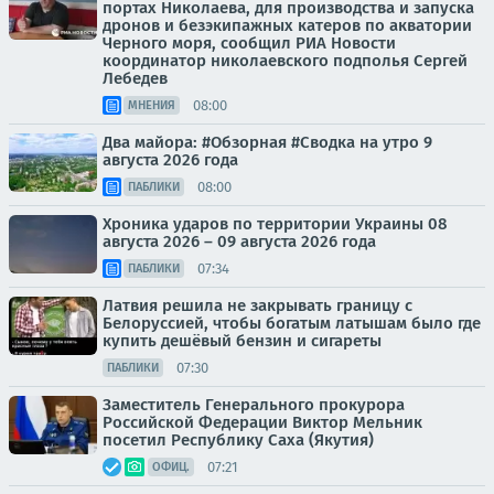
портах Николаева, для производства и запуска
дронов и безэкипажных катеров по акватории
Черного моря, сообщил РИА Новости
координатор николаевского подполья Сергей
Лебедев
08:00
МНЕНИЯ
Два майора: #Обзорная #Сводка на утро 9
августа 2026 года
08:00
ПАБЛИКИ
Хроника ударов по территории Украины 08
августа 2026 – 09 августа 2026 года
07:34
ПАБЛИКИ
Латвия решила не закрывать границу с
Белоруссией, чтобы богатым латышам было где
купить дешёвый бензин и сигареты
07:30
ПАБЛИКИ
Заместитель Генерального прокурора
Российской Федерации Виктор Мельник
посетил Республику Саха (Якутия)
07:21
ОФИЦ.