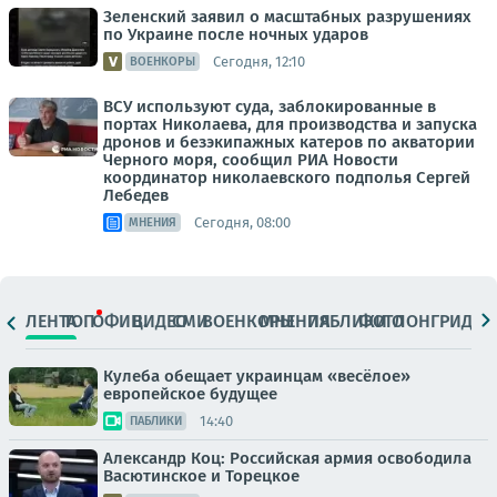
Зеленский заявил о масштабных разрушениях
по Украине после ночных ударов
Сегодня, 12:10
ВОЕНКОРЫ
ВСУ используют суда, заблокированные в
портах Николаева, для производства и запуска
дронов и безэкипажных катеров по акватории
Черного моря, сообщил РИА Новости
координатор николаевского подполья Сергей
Лебедев
Сегодня, 08:00
МНЕНИЯ
ЛЕНТА
ТОП
ОФИЦ.
ВИДЕО
СМИ
ВОЕНКОРЫ
МНЕНИЯ
ПАБЛИКИ
ФОТО
ЛОНГРИДЫ
Кулеба обещает украинцам «весёлое»
европейское будущее
14:40
ПАБЛИКИ
Александр Коц: Российская армия освободила
Васютинское и Торецкое