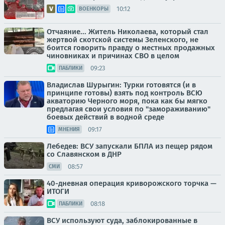
10:12
ВОЕНКОРЫ
Отчаяние... Житель Николаева, который стал
жертвой скотской системы Зеленского, не
боится говорить правду о местных продажных
чиновниках и причинах СВО в целом
09:23
ПАБЛИКИ
Владислав Шурыгин: Турки готовятся (и в
принципе готовы) взять под контроль ВСЮ
акваторию Черного моря, пока как бы мягко
предлагая свои условия по "замораживанию"
боевых действий в водной среде
09:17
МНЕНИЯ
Лебедев: ВСУ запускали БПЛА из пещер рядом
со Славянском в ДНР
08:57
СМИ
40-дневная операция криворожского торчка —
ИТОГИ
08:18
ПАБЛИКИ
ВСУ используют суда, заблокированные в