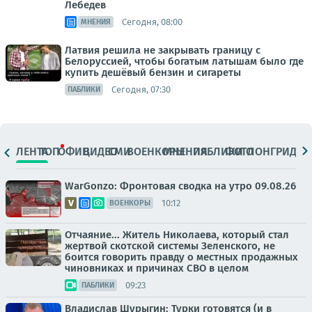
Лебедев
Сегодня, 08:00
МНЕНИЯ
Латвия решила не закрывать границу с
Белоруссией, чтобы богатым латышам было где
купить дешёвый бензин и сигареты
Сегодня, 07:30
ПАБЛИКИ
ЛЕНТА
ТОП
ОФИЦ.
ВИДЕО
СМИ
ВОЕНКОРЫ
МНЕНИЯ
ПАБЛИКИ
ФОТО
ЛОНГРИДЫ
WarGonzo: Фронтовая сводка на утро 09.08.26
10:12
ВОЕНКОРЫ
Отчаяние... Житель Николаева, который стал
жертвой скотской системы Зеленского, не
боится говорить правду о местных продажных
чиновниках и причинах СВО в целом
09:23
ПАБЛИКИ
Владислав Шурыгин: Турки готовятся (и в