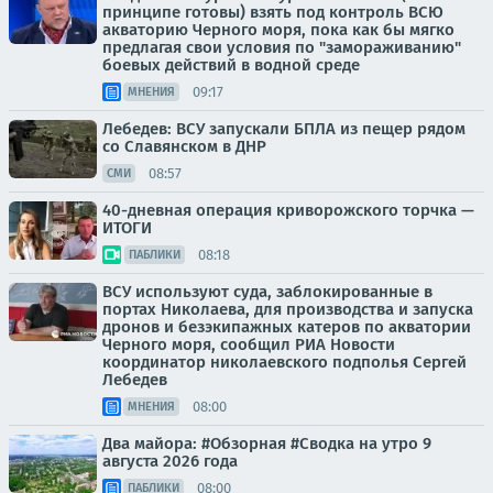
принципе готовы) взять под контроль ВСЮ
акваторию Черного моря, пока как бы мягко
предлагая свои условия по "замораживанию"
боевых действий в водной среде
09:17
МНЕНИЯ
Лебедев: ВСУ запускали БПЛА из пещер рядом
со Славянском в ДНР
08:57
СМИ
40-дневная операция криворожского торчка —
ИТОГИ
08:18
ПАБЛИКИ
ВСУ используют суда, заблокированные в
портах Николаева, для производства и запуска
дронов и безэкипажных катеров по акватории
Черного моря, сообщил РИА Новости
координатор николаевского подполья Сергей
Лебедев
08:00
МНЕНИЯ
Два майора: #Обзорная #Сводка на утро 9
августа 2026 года
08:00
ПАБЛИКИ