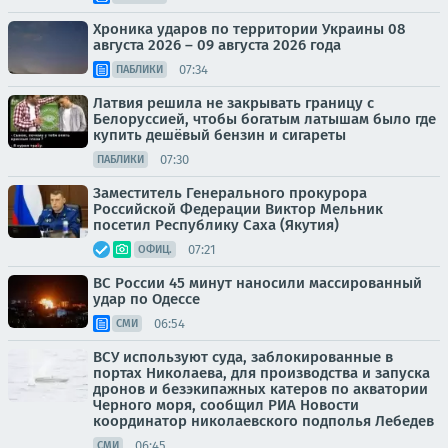
Хроника ударов по территории Украины 08
августа 2026 – 09 августа 2026 года
07:34
ПАБЛИКИ
Латвия решила не закрывать границу с
Белоруссией, чтобы богатым латышам было где
купить дешёвый бензин и сигареты
07:30
ПАБЛИКИ
Заместитель Генерального прокурора
Российской Федерации Виктор Мельник
посетил Республику Саха (Якутия)
07:21
ОФИЦ.
ВС России 45 минут наносили массированный
удар по Одессе
06:54
СМИ
ВСУ используют суда, заблокированные в
портах Николаева, для производства и запуска
дронов и безэкипажных катеров по акватории
Черного моря, сообщил РИА Новости
координатор николаевского подполья Лебедев
06:45
СМИ