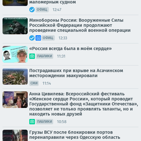
маломерным судном
12:47
ОФИЦ.
Минобороны России: Вооруженные Силы
Российской Федерации продолжают
проведение специальной военной операции
12:33
ОФИЦ.
«Россия всегда была в моём сердце»
11:31
ПАБЛИКИ
Пострадавших при взрыве на Асачинском
месторождении эвакуировали
11:14
СМИ
Анна Цивилева: Всероссийский фестиваль
«Женское сердце России», который проводит
Государственный фонд «Защитники Отечества»,
позволяет не только проявлять таланты, но и
находить новых друзей
10:58
ПАБЛИКИ
Грузы ВСУ после блокировки портов
перенаправили через Одесскую область