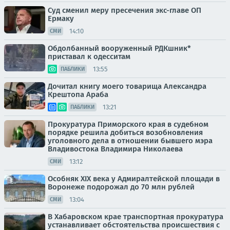
Суд сменил меру пресечения экс-главе ОП
Ермаку
14:10
СМИ
Обдолбанный вооруженный РДКшник*
приставал к одесситам
13:55
ПАБЛИКИ
Дочитал книгу моего товарища Александра
Крештопа Араба
13:21
ПАБЛИКИ
Прокуратура Приморского края в судебном
порядке решила добиться возобновления
уголовного дела в отношении бывшего мэра
Владивостока Владимира Николаева
13:12
СМИ
Особняк XIX века у Адмиралтейской площади в
Воронеже подорожал до 70 млн рублей
13:04
СМИ
В Хабаровском крае транспортная прокуратура
устанавливает обстоятельства происшествия с