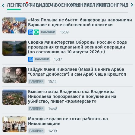
ЛЕНТА
ТОП
ОФИЦ.
ВИДЕО
СМИ
ВОЕНКОРЫ
МНЕНИЯ
ПАБЛИКИ
ФОТО
ЛОНГРИДЫ
«Моя Польша не бьёт»: бандеровцы напомнили
Варшаве о цене собственной политики
15:39
ПАБЛИКИ
Сводка Министерства Обороны России о ходе
проведения специальной военной операции
(по состоянию на 10 августа 2026 г.)
15:17
ПАБЛИКИ
Гайдук Женя Николаев (Мазай в книге Араба
"Солдат Донбасса") и сам Араб Саша Крештоп
15:15
ПАБЛИКИ
Бывшего мэра Владивостока Владимирa
Николаева подозревают в покушении на
убийство, пишет «Коммерсант»
14:48
ПАБЛИКИ
Молодые врачи не хотят работать на
Николаевщине
14:39
ПАБЛИКИ