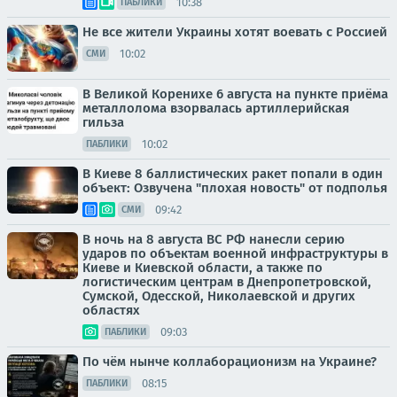
10:38
ПАБЛИКИ
Не все жители Украины хотят воевать с Россией
10:02
СМИ
В Великой Коренихе 6 августа на пункте приёма
металлолома взорвалась артиллерийская
гильза
10:02
ПАБЛИКИ
В Киеве 8 баллистических ракет попали в один
объект: Озвучена "плохая новость" от подполья
09:42
СМИ
В ночь на 8 августа ВС РФ нанесли серию
ударов по объектам военной инфраструктуры в
Киеве и Киевской области, а также по
логистическим центрам в Днепропетровской,
Сумской, Одесской, Николаевской и других
областях
09:03
ПАБЛИКИ
По чём нынче коллаборационизм на Украине?
08:15
ПАБЛИКИ