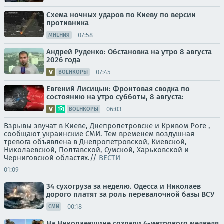
Схема ночных ударов по Киеву по версии
противника
07:58
МНЕНИЯ
Андрей Руденко: Обстановка на утро 8 августа
2026 года
07:45
ВОЕНКОРЫ
Евгений Лисицын: Фронтовая сводка по
состоянию на утро субботы, 8 августа:
06:03
ВОЕНКОРЫ
Взрывы звучат в Киеве, Днепропетровске и Кривом Роге ,
сообщают украинские СМИ. Тем временем воздушная
тревога объявлена в Днепропетровской, Киевской,
Николаевской, Полтавской, Сумской, Харьковской и
Черниговской областях.//
ВЕСТИ
01:09
34 сухогруза за неделю. Одесса и Николаев
дорого платят за роль перевалочной базы ВСУ
00:18
СМИ
На Николаевщине создали 4-метрового медведя