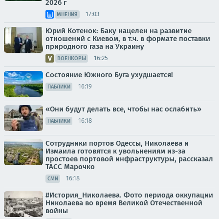
2026 г
17:03
МНЕНИЯ
Юрий Котенок: Баку нацелен на развитие
отношений с Киевом, в т.ч. в формате поставки
природного газа на Украину
16:25
ВОЕНКОРЫ
Состояние Южного Буга ухудшается!
16:19
ПАБЛИКИ
«Они будут делать все, чтобы нас ослабить»
16:18
ПАБЛИКИ
Сотрудники портов Одессы, Николаева и
Измаила готовятся к увольнениям из-за
простоев портовой инфраструктуры, рассказал
ТАСС Марочко
16:18
СМИ
#История_Николаева. Фото периода оккупации
Николаева во время Великой Отечественной
войны