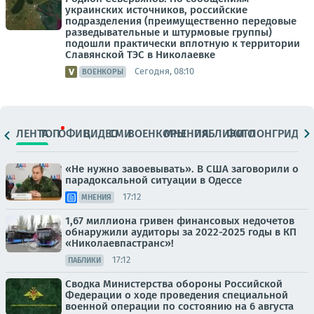
украинских источников, российские
подразделения (преимущественно передовые
разведывательные и штурмовые группы)
подошли практически вплотную к территории
Славянской ТЭС в Николаевке
Сегодня, 08:10
ВОЕНКОРЫ
ЛЕНТА
ТОП
ОФИЦ.
ВИДЕО
СМИ
ВОЕНКОРЫ
МНЕНИЯ
ПАБЛИКИ
ФОТО
ЛОНГРИДЫ
«Не нужно завоевывать». В США заговорили о
парадоксальной ситуации в Одессе
17:12
МНЕНИЯ
1,67 миллиона гривен финансовых недочетов
обнаружили аудиторы за 2022-2025 годы в КП
«Николаевпастранс»!
17:12
ПАБЛИКИ
Сводка Министерства обороны Российской
Федерации о ходе проведения специальной
военной операции по состоянию на 6 августа