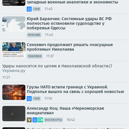
западные военные аналитики и экономисты
11:45
СМИ
Юрий Баранчик: Системные удары ВС РФ
полностью остановили судоходство у
побережья Одессы
11:45
МНЕНИЯ
Сенкевич продолжает решать «насущные
проблемы» Николаева
11:37
ПАБЛИКИ
Удары наносятся по целям в Николаевской области//
Украина.ру
11:21
Грузы НАТО встали границе с Украиной.
Подполье вышло на связь с хорошей новостью
11:16
СМИ
Александр Коц: Наша «Черноморская
инициатива»
10:42
ВОЕНКОРЫ