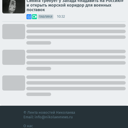
Сибига требует у Запада «надавить на Россию»
и открыть морской коридор для военных
поставок
10:32
ПАБЛИКИ
© Лента новостей Николаева
Email:
info@nikolaevnews.ru
О нас