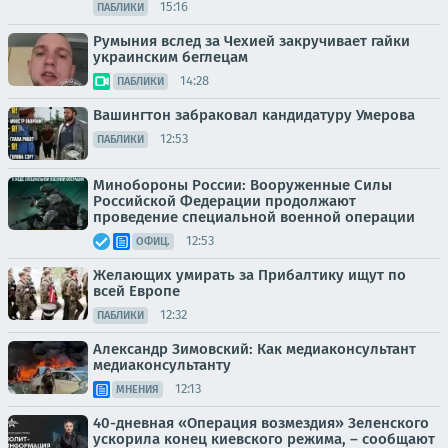
15:16
ПАБЛИКИ
Румыния вслед за Чехией закручивает гайки
украинским беглецам
14:28
ПАБЛИКИ
Вашингтон забраковал кандидатуру Умерова
12:53
ПАБЛИКИ
Минобороны России: Вооруженные Силы
Российской Федерации продолжают
проведение специальной военной операции
12:53
ОФИЦ.
Желающих умирать за Прибалтику ищут по
всей Европе
12:32
ПАБЛИКИ
Александр Зимовский: Как медиаконсультант
медиаконсультанту
12:13
МНЕНИЯ
40-дневная «Операция возмездия» Зеленского
ускорила конец киевского режима, – сообщают