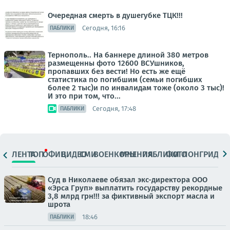
Очередная смерть в душегубке ТЦК!!!
Сегодня, 16:16
ПАБЛИКИ
Тернополь.. На баннере длиной 380 метров
размещенны фото 12600 ВСУшников,
пропавших без вести! Но есть же ещё
статистика по погибшим (семьи погибших
более 2 тыс)и по инвалидам тоже (около 3 тыс)!
И это при том, что...
Сегодня, 17:48
ПАБЛИКИ
ЛЕНТА
ТОП
ОФИЦ.
ВИДЕО
СМИ
ВОЕНКОРЫ
МНЕНИЯ
ПАБЛИКИ
ФОТО
ЛОНГРИДЫ
Суд в Николаеве обязал экс-директора ООО
«Эрса Груп» выплатить государству рекордные
3,8 млрд грн!!! за фиктивный экспорт масла и
шрота
18:46
ПАБЛИКИ