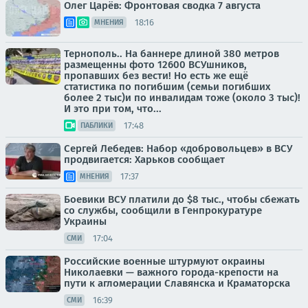
Олег Царёв: Фронтовая сводка 7 августа
18:16
МНЕНИЯ
Тернополь.. На баннере длиной 380 метров
размещенны фото 12600 ВСУшников,
пропавших без вести! Но есть же ещё
статистика по погибшим (семьи погибших
более 2 тыс)и по инвалидам тоже (около 3 тыс)!
И это при том, что...
17:48
ПАБЛИКИ
Сергей Лебедев: Набор «добровольцев» в ВСУ
продвигается: Харьков сообщает
17:37
МНЕНИЯ
Боевики ВСУ платили до $8 тыс., чтобы сбежать
со службы, сообщили в Генпрокуратуре
Украины
17:04
СМИ
Российские военные штурмуют окраины
Николаевки — важного города-крепости на
пути к агломерации Славянска и Краматорска
16:39
СМИ