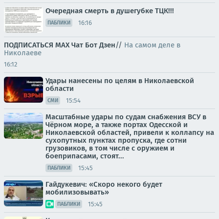
Очередная смерть в душегубке ТЦК!!!
16:16
ПАБЛИКИ
ПОДПИСАТЬСЯ
МАХ
Чат
Бот
Дзен
//
На самом деле в
Николаеве
16:12
Удары нанесены по целям в Николаевской
области
15:54
СМИ
Масштабные удары по судам снабжения ВСУ в
Чёрном море, а также портах Одесской и
Николаевской областей, привели к коллапсу на
сухопутных пунктах пропуска, где сотни
грузовиков, в том числе с оружием и
боеприпасами, стоят...
15:45
ПАБЛИКИ
Гайдукевич: «Скоро некого будет
мобилизовывать»
15:45
ПАБЛИКИ