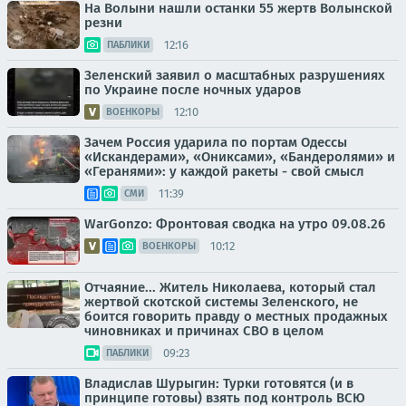
На Волыни нашли останки 55 жертв Волынской
резни
12:16
ПАБЛИКИ
Зеленский заявил о масштабных разрушениях
по Украине после ночных ударов
12:10
ВОЕНКОРЫ
Зачем Россия ударила по портам Одессы
«Искандерами», «Ониксами», «Бандеролями» и
«Геранями»: у каждой ракеты - свой смысл
11:39
СМИ
WarGonzo: Фронтовая сводка на утро 09.08.26
10:12
ВОЕНКОРЫ
Отчаяние... Житель Николаева, который стал
жертвой скотской системы Зеленского, не
боится говорить правду о местных продажных
чиновниках и причинах СВО в целом
09:23
ПАБЛИКИ
Владислав Шурыгин: Турки готовятся (и в
принципе готовы) взять под контроль ВСЮ