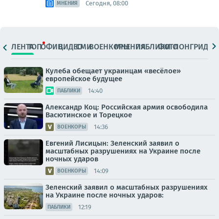
Сегодня, 08:00
МНЕНИЯ
ЛЕНТА
ТОП
ОФИЦ.
ВИДЕО
СМИ
ВОЕНКОРЫ
МНЕНИЯ
ПАБЛИКИ
ФОТО
ЛОНГРИДЫ
Кулеба обещает украинцам «весёлое»
европейское будущее
14:40
ПАБЛИКИ
Александр Коц: Российская армия освободила
Васютинское и Торецкое
14:36
ВОЕНКОРЫ
Евгений Лисицын: Зеленский заявил о
масштабных разрушениях на Украине после
ночных ударов
14:09
ВОЕНКОРЫ
Зеленский заявил о масштабных разрушениях
на Украине после ночных ударов:
12:19
ПАБЛИКИ