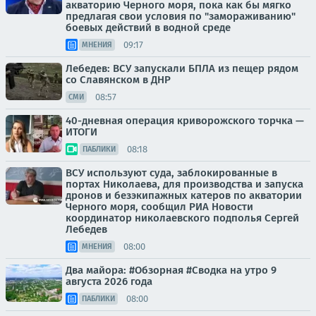
акваторию Черного моря, пока как бы мягко
предлагая свои условия по "замораживанию"
боевых действий в водной среде
09:17
МНЕНИЯ
Лебедев: ВСУ запускали БПЛА из пещер рядом
со Славянском в ДНР
08:57
СМИ
40-дневная операция криворожского торчка —
ИТОГИ
08:18
ПАБЛИКИ
ВСУ используют суда, заблокированные в
портах Николаева, для производства и запуска
дронов и безэкипажных катеров по акватории
Черного моря, сообщил РИА Новости
координатор николаевского подполья Сергей
Лебедев
08:00
МНЕНИЯ
Два майора: #Обзорная #Сводка на утро 9
августа 2026 года
08:00
ПАБЛИКИ