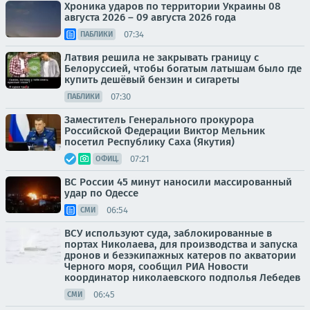
Хроника ударов по территории Украины 08
августа 2026 – 09 августа 2026 года
07:34
ПАБЛИКИ
Латвия решила не закрывать границу с
Белоруссией, чтобы богатым латышам было где
купить дешёвый бензин и сигареты
07:30
ПАБЛИКИ
Заместитель Генерального прокурора
Российской Федерации Виктор Мельник
посетил Республику Саха (Якутия)
07:21
ОФИЦ.
ВС России 45 минут наносили массированный
удар по Одессе
06:54
СМИ
ВСУ используют суда, заблокированные в
портах Николаева, для производства и запуска
дронов и безэкипажных катеров по акватории
Черного моря, сообщил РИА Новости
координатор николаевского подполья Лебедев
06:45
СМИ