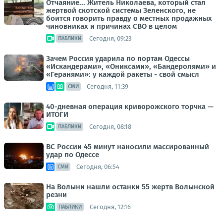
Отчаяние... Житель Николаева, который стал
жертвой скотской системы Зеленского, не
боится говорить правду о местных продажных
чиновниках и причинах СВО в целом
Сегодня, 09:23
ПАБЛИКИ
Зачем Россия ударила по портам Одессы
«Искандерами», «Ониксами», «Бандеролями» и
«Геранями»: у каждой ракеты - свой смысл
Сегодня, 11:39
СМИ
40-дневная операция криворожского торчка —
ИТОГИ
Сегодня, 08:18
ПАБЛИКИ
ВС России 45 минут наносили массированный
удар по Одессе
Сегодня, 06:54
СМИ
На Волыни нашли останки 55 жертв Волынской
резни
Сегодня, 12:16
ПАБЛИКИ