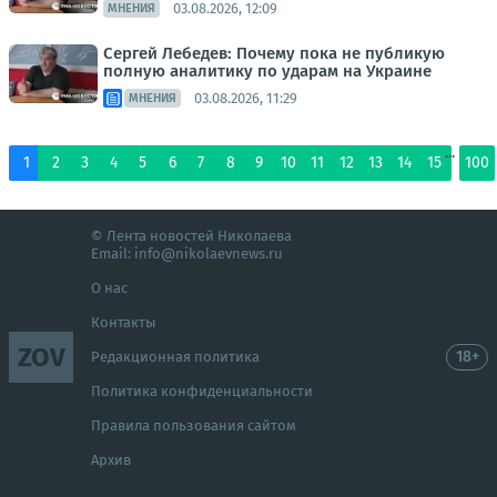
03.08.2026, 12:09
МНЕНИЯ
Сергей Лебедев: Почему пока не публикую
полную аналитику по ударам на Украине
03.08.2026, 11:29
МНЕНИЯ
...
1
2
3
4
5
6
7
8
9
10
11
12
13
14
15
100
© Лента новостей Николаева
Email:
info@nikolaevnews.ru
О нас
Контакты
ZOV
18+
Редакционная политика
Политика конфиденциальности
Правила пользования сайтом
Архив