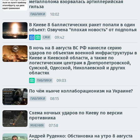
металлолома взорвалась артиллерийская
гильза
10:02
ПАБЛИКИ
В Киеве 8 баллистических ракет попали в один
объект: Озвучена "плохая новость" от подполья
09:42
СМИ
В ночь на 8 августа ВС РФ нанесли серию
ударов по объектам военной инфраструктуры в
Киеве и Киевской области, а также по
логистическим центрам в Днепропетровской,
Сумской, Одесской, Николаевской и других
областях
09:03
ПАБЛИКИ
По чём нынче коллаборационизм на Украине?
08:15
ПАБЛИКИ
Схема ночных ударов по Киеву по версии
противника
07:58
МНЕНИЯ
Андрей Руденко: Обстановка на утро 8 августа