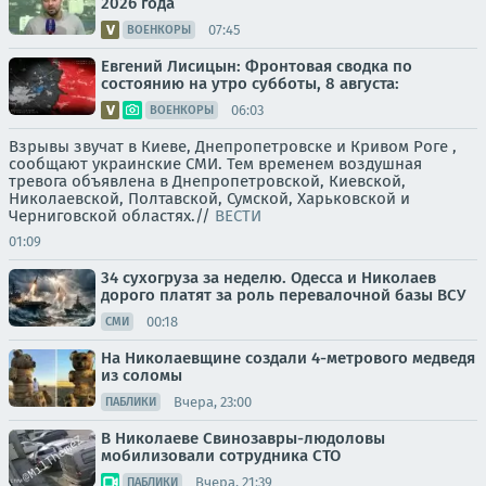
2026 года
07:45
ВОЕНКОРЫ
Евгений Лисицын: Фронтовая сводка по
состоянию на утро субботы, 8 августа:
06:03
ВОЕНКОРЫ
Взрывы звучат в Киеве, Днепропетровске и Кривом Роге ,
сообщают украинские СМИ. Тем временем воздушная
тревога объявлена в Днепропетровской, Киевской,
Николаевской, Полтавской, Сумской, Харьковской и
Черниговской областях.//
ВЕСТИ
01:09
34 сухогруза за неделю. Одесса и Николаев
дорого платят за роль перевалочной базы ВСУ
00:18
СМИ
На Николаевщине создали 4-метрового медведя
из соломы
Вчера, 23:00
ПАБЛИКИ
В Николаеве Свинозавры-людоловы
мобилизовали сотрудника СТО
Вчера, 21:39
ПАБЛИКИ