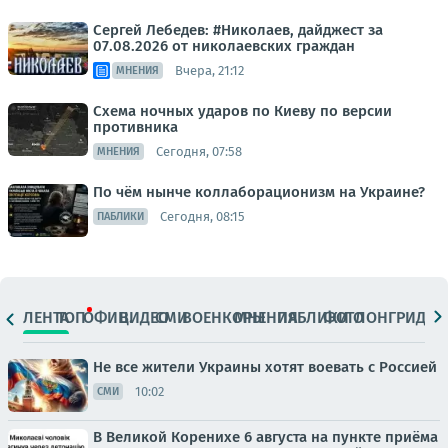
Сергей Лебедев: #Николаев, дайджест за
07.08.2026 от николаевских граждан
Вчера, 21:12
МНЕНИЯ
Схема ночных ударов по Киеву по версии
противника
Сегодня, 07:58
МНЕНИЯ
По чём нынче коллаборационизм на Украине?
Сегодня, 08:15
ПАБЛИКИ
ЛЕНТА
ТОП
ОФИЦ.
ВИДЕО
СМИ
ВОЕНКОРЫ
МНЕНИЯ
ПАБЛИКИ
ФОТО
ЛОНГРИДЫ
Не все жители Украины хотят воевать с Россией
10:02
СМИ
В Великой Коренихе 6 августа на пункте приёма