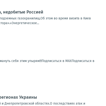
, недобитые Россией
подземных газохранилищ.Об этом во время визита в Киев
ора».«Энергетическое...
ануть себя этим упырям!!!Подписаться в МАХПодписаться в
 регионах Украины
й и Днепропетровской областях.О последствиях атак и