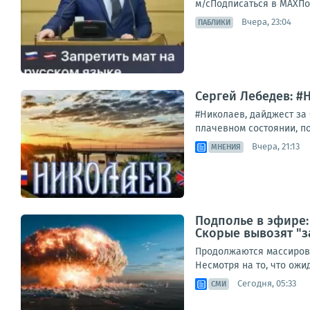
м/сПодписаться в МАХПо
Вчера, 23:04
ПАБЛИКИ
Сергей Лебедев: #
#Николаев, дайджест за
плачевном состоянии, по
Вчера, 21:13
МНЕНИЯ
Подполье в эфире:
Скорые вывозят "з
Продолжаются массирова
Несмотря на то, что ож
Сегодня, 05:33
СМИ