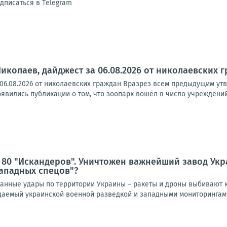
дписаться в Тelegram
Николаев, дайджест за 06.08.2026 от николаевских 
 06.08.2026 от николаевских граждан Вразрез всем предыдущим ут
явились публикации о том, что зоопарк вошёл в число учреждений
 80 "Искандеров". Уничтожен важнейший завод Ук
ападных спецов"?
нные удары по территории Украины – ракеты и дроны выбивают к
идаемый украинской военной разведкой и западными мониторингами