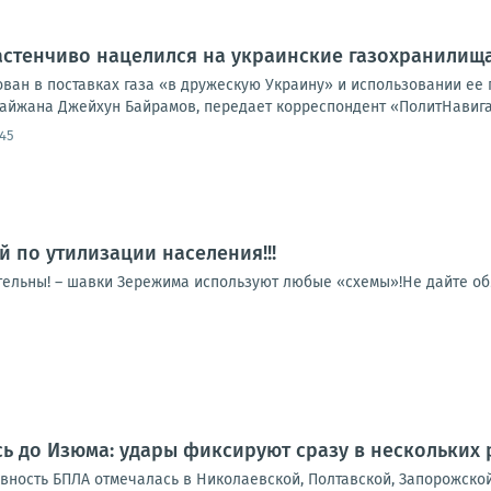
стенчиво нацелился на украинские газохранилища
ван в поставках газа «в дружескую Украину» и использовании ее 
айжана Джейхун Байрамов, передает корреспондент «ПолитНавигат
:45
й по утилизации населения!!!
тельны! – шавки Зережима используют любые «схемы»!Не дайте обм
ь до Изюма: удары фиксируют сразу в нескольких
ивность БПЛА отмечалась в Николаевской, Полтавской, Запорожско