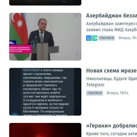
Азербайджан безза
Азербайджан заинтересо
заявил глава МИД Азерб
Вчера, 18
ПАБЛИКИ
Новая схема мразе
Николаевцы, будьте бди
Тelegram
Вчера, 18:14
ПАБЛИКИ
«Герани» добралис
Кроме того, сегодня акт