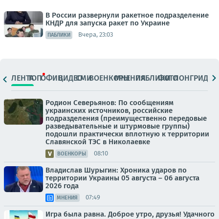
В России развернули ракетное подразделение
КНДР для запуска ракет по Украине
Вчера, 23:03
ПАБЛИКИ
ЛЕНТА
ТОП
ОФИЦ.
ВИДЕО
СМИ
ВОЕНКОРЫ
МНЕНИЯ
ПАБЛИКИ
ФОТО
ЛОНГРИДЫ
Родион Северьянов: По сообщениям
украинских источников, российские
подразделения (преимущественно передовые
разведывательные и штурмовые группы)
подошли практически вплотную к территории
Славянской ТЭС в Николаевке
08:10
ВОЕНКОРЫ
Владислав Шурыгин: Хроника ударов по
территории Украины 05 августа – 06 августа
2026 года
07:49
МНЕНИЯ
Игра была равна. Доброе утро, друзья! Удачного