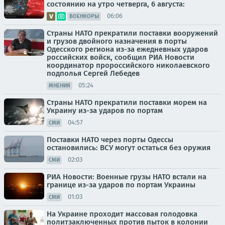
состоянию на утро четверга, 6 августа:
06:06
ВОЕНКОРЫ
Страны НАТО прекратили поставки вооружений
и грузов двойного назначения в порты
Одесского региона из-за ежедневных ударов
российских войск, сообщил РИА Новости
координатор пророссийского николаевского
подполья Сергей Лебедев
05:24
МНЕНИЯ
Страны НАТО прекратили поставки морем на
Украину из-за ударов по портам
04:57
СМИ
Поставки НАТО через порты Одессы
остановились: ВСУ могут остаться без оружия
02:03
СМИ
РИА Новости: Военные грузы НАТО встали на
границе из-за ударов по портам Украины
01:03
СМИ
На Украине проходит массовая голодовка
политзаключенных против пыток в колонии