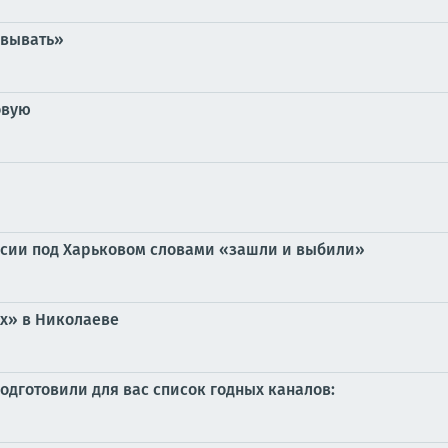
овывать»
овую
ссии под Харьковом словами «зашли и выбили»
ах» в Николаеве
 Подготовили для вас список годных каналов: