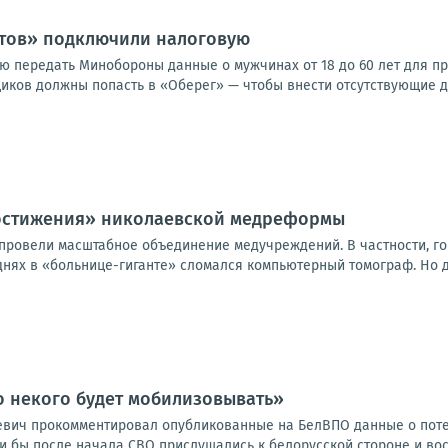
стов» подключили налоговую
ю передать Минобороны данные о мужчинах от 18 до 60 лет для пр
иков должны попасть в «Оберег» — чтобы внести отсутствующие да
достижения» николаевской медреформы
е провели масштабное объединение медучреждений. В частности, г
днях в «больнице-гиганте» сломался компьютерный томограф. Но д
о некого будет мобилизовывать»
евич прокомментировал опубликованные на БелВПО данные о поте
ли бы после начала СВО прислушались к белорусской стороне и во