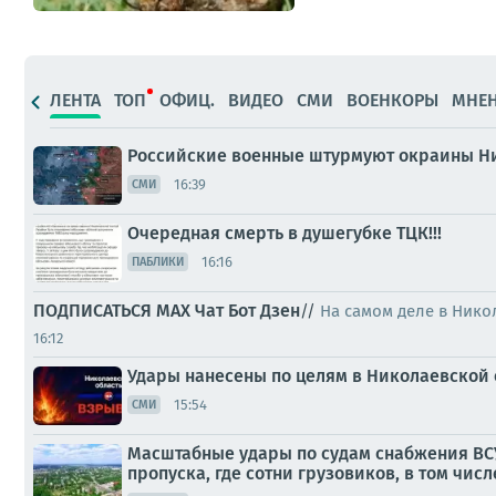
ЛЕНТА
ТОП
ОФИЦ.
ВИДЕО
СМИ
ВОЕНКОРЫ
МНЕ
Российские военные штурмуют окраины Ни
16:39
СМИ
Очередная смерть в душегубке ТЦК!!!
16:16
ПАБЛИКИ
ПОДПИСАТЬСЯ
МАХ
Чат
Бот
Дзен
//
На самом деле в Нико
16:12
Удары нанесены по целям в Николаевской 
15:54
СМИ
Масштабные удары по судам снабжения ВСУ 
пропуска, где сотни грузовиков, в том числ