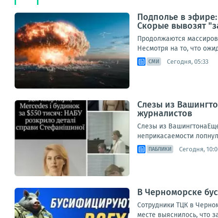
Подполье в эфире:
Скорые вывозят "з
Продолжаются массирова
Несмотря на то, что ож
Сегодня, 05:33
СМИ
Слезы из Вашингто
журналистов
Слезы из ВашингтонаЕще
неприкасаемости лопнула
Сегодня, 10:0
ПАБЛИКИ
В Черноморске бу
Сотрудники ТЦК в Черном
месте выяснилось, что з