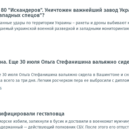
 80 "Искандеров". Уничтожен важнейший завод Ук
ападных спецов"?
нные удары по территории Украины – ракеты и дроны выбивают к
идаемый украинской военной разведкой и западными мониторингами
на. Еще 30 июля Ольга Стефанишина вальяжно сид
 30 июля Ольга Стефанишина вальяжно сидела в Вашингтоне и сн
 всего за три дня. Легким росчерком пера ее выбросили с диплом
6
сифицировали гестаповца
орске избили, запихнули в бусик и доставили в военкомат мужчину,
адержанный — действующий полковник СБУ. После этого его отпусти