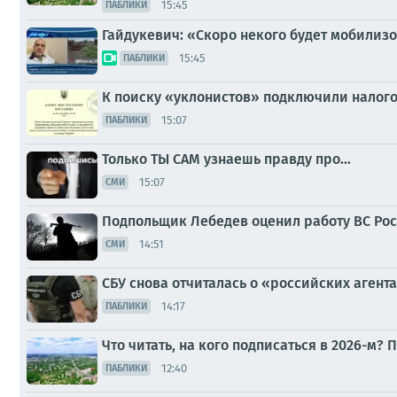
15:45
ПАБЛИКИ
Гайдукевич: «Скоро некого будет мобилиз
15:45
ПАБЛИКИ
К поиску «уклонистов» подключили налог
15:07
ПАБЛИКИ
Только ТЫ САМ узнаешь правду про…
15:07
СМИ
Подпольщик Лебедев оценил работу ВС Ро
14:51
СМИ
СБУ снова отчиталась о «российских агент
14:17
ПАБЛИКИ
Что читать, на кого подписаться в 2026-м?
12:40
ПАБЛИКИ