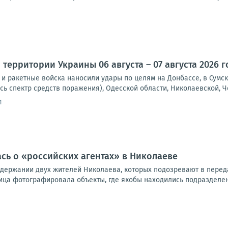
территории Украины 06 августа – 07 августа 2026 г
и ракетные войска наносили удары по целям на Донбассе, в Сумск
сь спектр средств поражения), Одесской области, Николаевской, Че
1
ась о «российских агентах» в Николаеве
адержании двух жителей Николаева, которых подозревают в передач
ица фотографировала объекты, где якобы находились подразделени