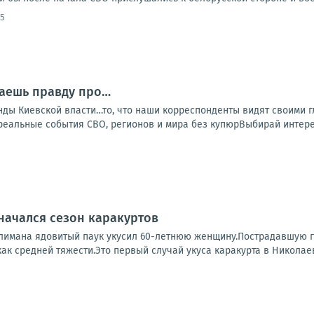
45
наешь правду про…
ды Киевской власти…то, что наши корреспонденты видят своими гл
альные события СВО, регионов и мира без купюрВыбирай интерес
начался сезон каракуртов
лимана ядовитый паук укусил 60-летнюю женщину.Пострадавшую го
ак средней тяжести.Это первый случай укуса каракурта в Николаевс