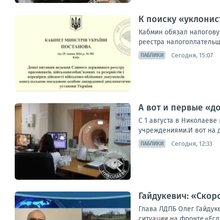
К поиску «уклони
Кабмин обязал налогову
реестра налогоплательщ
Сегодня, 15:07
ПАБЛИКИ
А вот и первые «
С 1 августа в Николаев
учреждениями.И вот на 
Сегодня, 12:33
ПАБЛИКИ
Гайдукевич: «Скор
Глава ЛДПБ Олег Гайдук
ситуации на фронте.«Ес