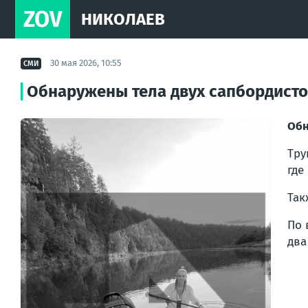
ZOV
НИКОЛАЕВ
30 мая 2026, 10:55
СМИ
Обнаружены тела двух сапбордисто
Обн
Тру
где
Так
По 
два