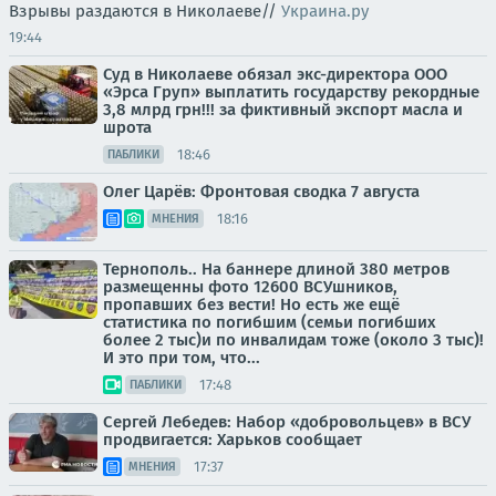
Взрывы раздаются в Николаеве//
Украина.ру
19:44
Суд в Николаеве обязал экс-директора ООО
«Эрса Груп» выплатить государству рекордные
3,8 млрд грн!!! за фиктивный экспорт масла и
шрота
18:46
ПАБЛИКИ
Олег Царёв: Фронтовая сводка 7 августа
18:16
МНЕНИЯ
Тернополь.. На баннере длиной 380 метров
размещенны фото 12600 ВСУшников,
пропавших без вести! Но есть же ещё
статистика по погибшим (семьи погибших
более 2 тыс)и по инвалидам тоже (около 3 тыс)!
И это при том, что...
17:48
ПАБЛИКИ
Сергей Лебедев: Набор «добровольцев» в ВСУ
продвигается: Харьков сообщает
17:37
МНЕНИЯ