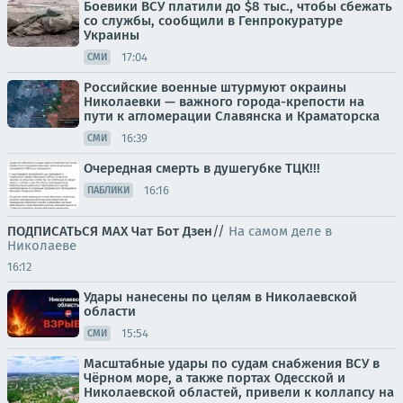
Боевики ВСУ платили до $8 тыс., чтобы сбежать
со службы, сообщили в Генпрокуратуре
Украины
17:04
СМИ
Российские военные штурмуют окраины
Николаевки — важного города-крепости на
пути к агломерации Славянска и Краматорска
16:39
СМИ
Очередная смерть в душегубке ТЦК!!!
16:16
ПАБЛИКИ
ПОДПИСАТЬСЯ
МАХ
Чат
Бот
Дзен
//
На самом деле в
Николаеве
16:12
Удары нанесены по целям в Николаевской
области
15:54
СМИ
Масштабные удары по судам снабжения ВСУ в
Чёрном море, а также портах Одесской и
Николаевской областей, привели к коллапсу на