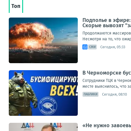
Топ
Подполье в эфире:
Скорые вывозят "з
Продолжаются массирова
Несмотря на то, что ож
Сегодня, 05:33
СМИ
В Черноморске бу
Сотрудники ТЦК в Черном
месте выяснилось, что з
Сегодня, 08:10
ПАБЛИКИ
«Не нужно завоевы