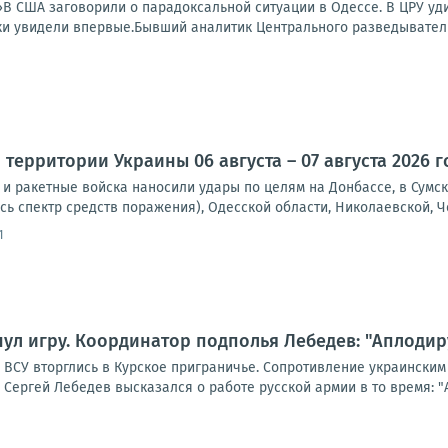
В США заговорили о парадоксальной ситуации в Одессе. В ЦРУ уди
и увидели впервые.Бывший аналитик Центрального разведывательн
территории Украины 06 августа – 07 августа 2026 г
и ракетные войска наносили удары по целям на Донбассе, в Сумск
сь спектр средств поражения), Одесской области, Николаевской, Че
1
ул игру. Координатор подполья Лебедев: "Аплодир
а ВСУ вторглись в Курское приграничье. Сопротивление украински
Сергей Лебедев высказался о работе русской армии в то время: "Ап