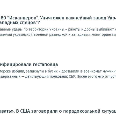
 80 "Искандеров". Уничтожен важнейший завод Ук
ападных спецов"?
нные удары по территории Украины – ракеты и дроны выбивают к
идаемый украинской военной разведкой и западными мониторингами
сифицировали гестаповца
орске избили, запихнули в бусик и доставили в военкомат мужчину,
адержанный — действующий полковник СБУ. После этого его отпусти
вать». В США заговорили о парадоксальной ситуац