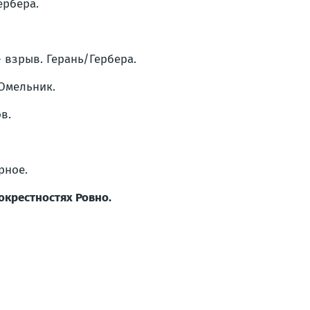
ербера.
- взрыв. Герань/Гербера.
 Омельник.
в.
рное.
окрестностях Ровно.