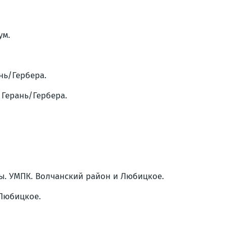
ум.
ань/Гербера.
 Герань/Гербера.
вы. УМПК. Волчанский район и Любицкое.
 Любицкое.