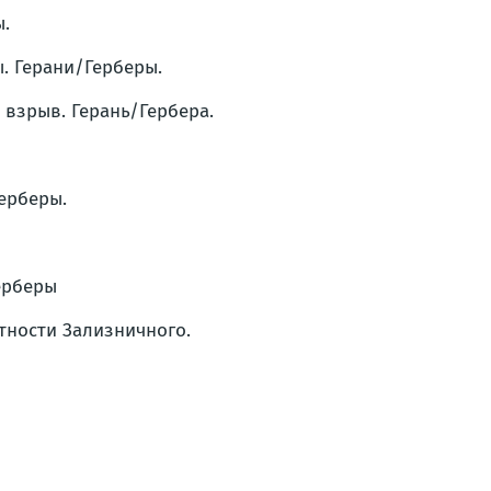
ы.
ы. Герани/Герберы.
 взрыв. Герань/Гербера.
Герберы.
Герберы
стности Зализничного.