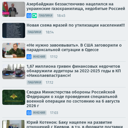
Азербайджан беззастенчиво нацелился на
украинские газохранилища, недобитые Россией
18:45
ПАБЛИКИ
Новая схема мразей по утилизации населения!!!
18:14
ПАБЛИКИ
«Не нужно завоевывать». В США заговорили о
парадоксальной ситуации в Одессе
17:12
МНЕНИЯ
1,67 миллиона гривен финансовых недочетов
обнаружили аудиторы за 2022-2025 годы в КП
«Николаевпастранс»!
17:12
ПАБЛИКИ
Сводка Министерства обороны Российской
Федерации о ходе проведения специальной
военной операции по состоянию на 6 августа
2026 г
17:03
МНЕНИЯ
Юрий Котенок: Баку нацелен на развитие
отношений с Киевом, в т.ч. в формате поставки