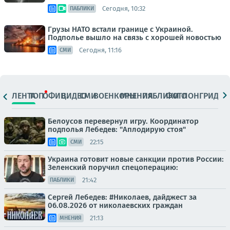
Сегодня, 10:32
ПАБЛИКИ
Грузы НАТО встали границе с Украиной.
Подполье вышло на связь с хорошей новостью
Сегодня, 11:16
СМИ
ЛЕНТА
ТОП
ОФИЦ.
ВИДЕО
СМИ
ВОЕНКОРЫ
МНЕНИЯ
ПАБЛИКИ
ФОТО
ЛОНГРИДЫ
Белоусов перевернул игру. Координатор
подполья Лебедев: "Аплодирую стоя"
22:15
СМИ
Украина готовит новые санкции против России:
Зеленский поручил спецоперацию:
21:42
ПАБЛИКИ
Сергей Лебедев: #Николаев, дайджест за
06.08.2026 от николаевских граждан
21:13
МНЕНИЯ