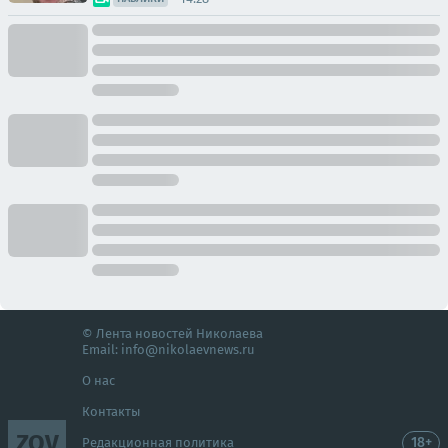
© Лента новостей Николаева
Email:
info@nikolaevnews.ru
О нас
Контакты
ZOV
18+
Редакционная политика