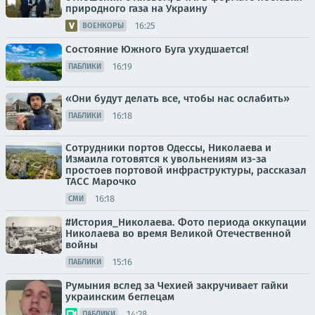
природного газа на Украину
16:25
ВОЕНКОРЫ
Состояние Южного Буга ухудшается!
16:19
ПАБЛИКИ
«Они будут делать все, чтобы нас ослабить»
16:18
ПАБЛИКИ
Сотрудники портов Одессы, Николаева и
Измаила готовятся к увольнениям из-за
простоев портовой инфраструктуры, рассказал
ТАСС Марочко
16:18
СМИ
#История_Николаева. Фото периода оккупации
Николаева во время Великой Отечественной
войны
15:16
ПАБЛИКИ
Румыния вслед за Чехией закручивает гайки
украинским беглецам
14:28
ПАБЛИКИ