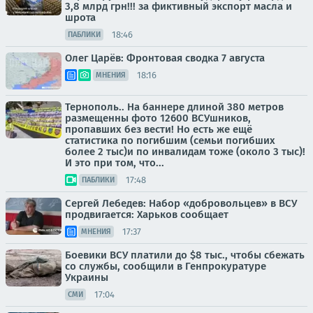
3,8 млрд грн!!! за фиктивный экспорт масла и
шрота
18:46
ПАБЛИКИ
Олег Царёв: Фронтовая сводка 7 августа
18:16
МНЕНИЯ
Тернополь.. На баннере длиной 380 метров
размещенны фото 12600 ВСУшников,
пропавших без вести! Но есть же ещё
статистика по погибшим (семьи погибших
более 2 тыс)и по инвалидам тоже (около 3 тыс)!
И это при том, что...
17:48
ПАБЛИКИ
Сергей Лебедев: Набор «добровольцев» в ВСУ
продвигается: Харьков сообщает
17:37
МНЕНИЯ
Боевики ВСУ платили до $8 тыс., чтобы сбежать
со службы, сообщили в Генпрокуратуре
Украины
17:04
СМИ