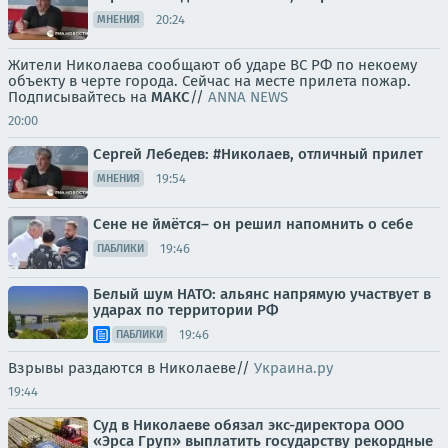
20:24
МНЕНИЯ
Жители Николаева сообщают об ударе ВС РФ по некоему
объекту в черте города. Сейчас на месте прилета пожар.
Подписывайтесь на
МАКС
//
ANNA NEWS
20:00
Сергей Лебедев: #Николаев, отличный прилет
19:54
МНЕНИЯ
Сене не ймётся– он решил напомнить о себе
19:46
ПАБЛИКИ
Белый шум НАТО: альянс напрямую участвует в
ударах по территории РФ
19:46
ПАБЛИКИ
Взрывы раздаются в Николаеве//
Украина.ру
19:44
Суд в Николаеве обязал экс-директора ООО
«Эрса Груп» выплатить государству рекордные