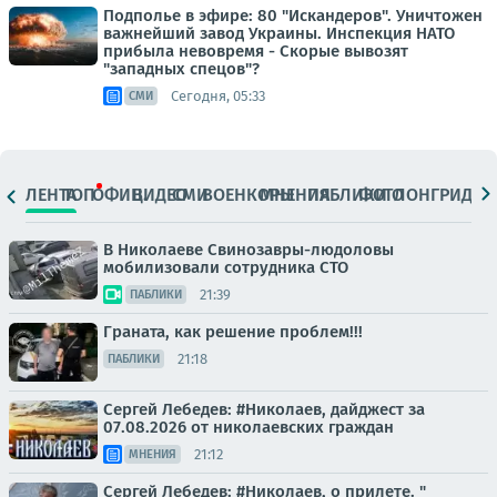
Подполье в эфире: 80 "Искандеров". Уничтожен
важнейший завод Украины. Инспекция НАТО
прибыла невовремя - Скорые вывозят
"западных спецов"?
Сегодня, 05:33
СМИ
ЛЕНТА
ТОП
ОФИЦ.
ВИДЕО
СМИ
ВОЕНКОРЫ
МНЕНИЯ
ПАБЛИКИ
ФОТО
ЛОНГРИДЫ
В Николаеве Свинозавры-людоловы
мобилизовали сотрудника СТО
21:39
ПАБЛИКИ
Граната, как решение проблем!!!
21:18
ПАБЛИКИ
Сергей Лебедев: #Николаев, дайджест за
07.08.2026 от николаевских граждан
21:12
МНЕНИЯ
Сергей Лебедев: #Николаев, о прилете. "