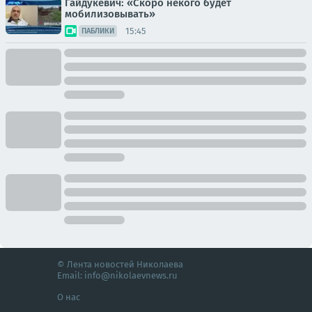
Гайдукевич: «Скоро некого будет
мобилизовывать»
15:45
ПАБЛИКИ
© Лента новостей Николаева
Email:
info@nikolaevnews.ru
О нас