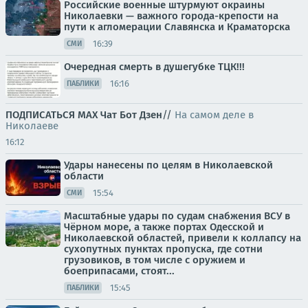
Российские военные штурмуют окраины
Николаевки — важного города-крепости на
пути к агломерации Славянска и Краматорска
16:39
СМИ
Очередная смерть в душегубке ТЦК!!!
16:16
ПАБЛИКИ
ПОДПИСАТЬСЯ
МАХ
Чат
Бот
Дзен
//
На самом деле в
Николаеве
16:12
Удары нанесены по целям в Николаевской
области
15:54
СМИ
Масштабные удары по судам снабжения ВСУ в
Чёрном море, а также портах Одесской и
Николаевской областей, привели к коллапсу на
сухопутных пунктах пропуска, где сотни
грузовиков, в том числе с оружием и
боеприпасами, стоят...
15:45
ПАБЛИКИ