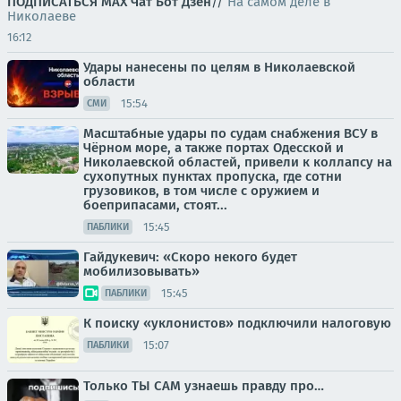
ПОДПИСАТЬСЯ
МАХ
Чат
Бот
Дзен
//
На самом деле в
Николаеве
16:12
Удары нанесены по целям в Николаевской
области
15:54
СМИ
Масштабные удары по судам снабжения ВСУ в
Чёрном море, а также портах Одесской и
Николаевской областей, привели к коллапсу на
сухопутных пунктах пропуска, где сотни
грузовиков, в том числе с оружием и
боеприпасами, стоят...
15:45
ПАБЛИКИ
Гайдукевич: «Скоро некого будет
мобилизовывать»
15:45
ПАБЛИКИ
К поиску «уклонистов» подключили налоговую
15:07
ПАБЛИКИ
Только ТЫ САМ узнаешь правду про…