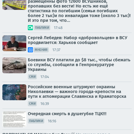
размещенны фото 12600 ВСУшников,
пропавших без вести! Но есть же ещё
статистика по погибшим (семьи погибших
более 2 тыс)и по инвалидам тоже (около 3 тыс)!
И это при том, что...
17:48
ПАБЛИКИ
Сергей Лебедев: Набор «добровольцев» в ВСУ
продвигается: Харьков сообщает
17:37
МНЕНИЯ
Боевики ВСУ платили до $8 тыс., чтобы сбежать
со службы, сообщили в Генпрокуратуре
Украины
17:04
СМИ
Российские военные штурмуют окраины
Николаевки — важного города-крепости на
пути к агломерации Славянска и Краматорска
16:39
СМИ
Очередная смерть в душегубке ТЦК!!!
16:16
ПАБЛИКИ