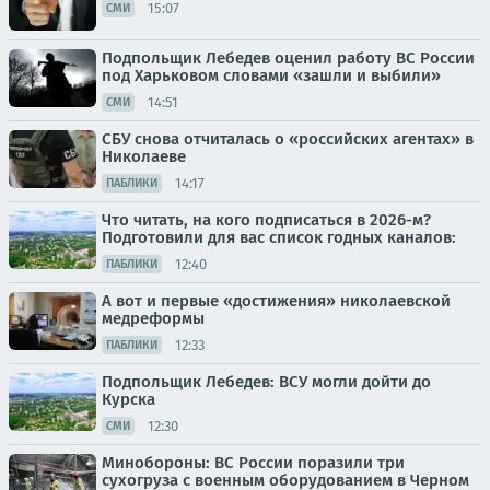
15:07
СМИ
Подпольщик Лебедев оценил работу ВС России
под Харьковом словами «зашли и выбили»
14:51
СМИ
СБУ снова отчиталась о «российских агентах» в
Николаеве
14:17
ПАБЛИКИ
Что читать, на кого подписаться в 2026-м?
Подготовили для вас список годных каналов:
12:40
ПАБЛИКИ
А вот и первые «достижения» николаевской
медреформы
12:33
ПАБЛИКИ
Подпольщик Лебедев: ВСУ могли дойти до
Курска
12:30
СМИ
Минобороны: ВС России поразили три
сухогруза с военным оборудованием в Черном