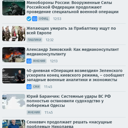
Минобороны России: Вооруженные Силы
Российской Федерации продолжают
проведение специальной военной операции
12:53
ОФИЦ.
Желающих умирать за Прибалтику ищут по
всей Европе
12:32
ПАБЛИКИ
Александр Зимовский: Как медиаконсультант
медиаконсультанту
12:13
МНЕНИЯ
40-дневная «Операция возмездия» Зеленского
ускорила конец киевского режима, – сообщают
западные военные аналитики и экономисты
11:45
СМИ
Юрий Баранчик: Системные удары ВС РФ
полностью остановили судоходство у
побережья Одессы
11:45
МНЕНИЯ
Сенкевич продолжает решать «насущные
проблемы» Николаева