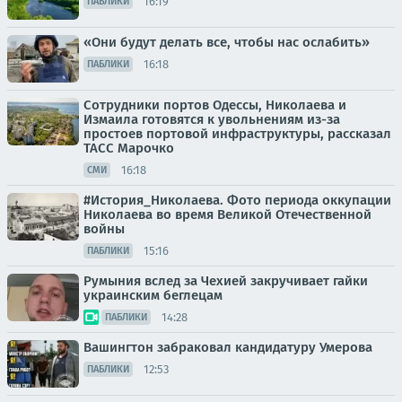
16:19
ПАБЛИКИ
«Они будут делать все, чтобы нас ослабить»
16:18
ПАБЛИКИ
Сотрудники портов Одессы, Николаева и
Измаила готовятся к увольнениям из-за
простоев портовой инфраструктуры, рассказал
ТАСС Марочко
16:18
СМИ
#История_Николаева. Фото периода оккупации
Николаева во время Великой Отечественной
войны
15:16
ПАБЛИКИ
Румыния вслед за Чехией закручивает гайки
украинским беглецам
14:28
ПАБЛИКИ
Вашингтон забраковал кандидатуру Умерова
12:53
ПАБЛИКИ