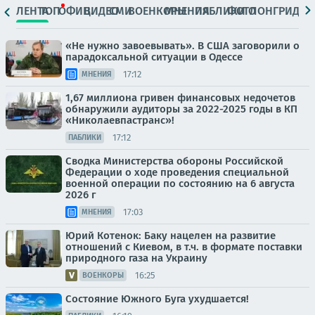
ЛЕНТА
ТОП
ОФИЦ.
ВИДЕО
СМИ
ВОЕНКОРЫ
МНЕНИЯ
ПАБЛИКИ
ФОТО
ЛОНГРИДЫ
«Не нужно завоевывать». В США заговорили о
парадоксальной ситуации в Одессе
17:12
МНЕНИЯ
1,67 миллиона гривен финансовых недочетов
обнаружили аудиторы за 2022-2025 годы в КП
«Николаевпастранс»!
17:12
ПАБЛИКИ
Сводка Министерства обороны Российской
Федерации о ходе проведения специальной
военной операции по состоянию на 6 августа
2026 г
17:03
МНЕНИЯ
Юрий Котенок: Баку нацелен на развитие
отношений с Киевом, в т.ч. в формате поставки
природного газа на Украину
16:25
ВОЕНКОРЫ
Состояние Южного Буга ухудшается!