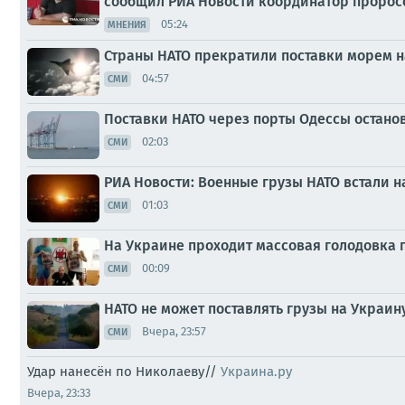
сообщил РИА Новости координатор пророс
05:24
МНЕНИЯ
Страны НАТО прекратили поставки морем н
04:57
СМИ
Поставки НАТО через порты Одессы останов
02:03
СМИ
РИА Новости: Военные грузы НАТО встали н
01:03
СМИ
На Украине проходит массовая голодовка
00:09
СМИ
НАТО не может поставлять грузы на Украин
Вчера, 23:57
СМИ
Удар нанесён по Николаеву//
Украина.ру
Вчера, 23:33