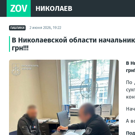
ZOV
НИКОЛАЕВ
2 июня 2026, 19:22
ПАБЛИКИ
В Николаевской области начальник 
грн!!!
В Н
грн!
По 
сух
кон
Нач
А в
Под