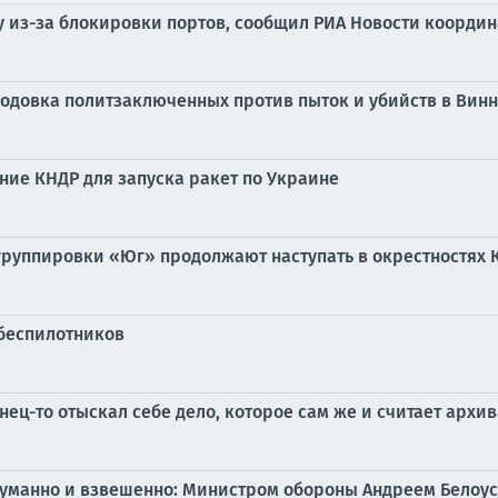
ну из-за блокировки портов, сообщил РИА Новости коорди
лодовка политзаключенных против пыток и убийств в Ви
ние КНДР для запуска ракет по Украине
группировки «Юг» продолжают наступать в окрестностях 
 беспилотников
нец-то отыскал себе дело, которое сам же и считает арх
одуманно и взвешенно: Министром обороны Андреем Бело