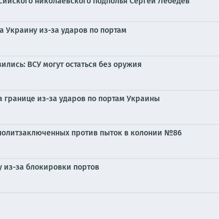
сийского николаевского подполья Сергей Лебедев
а Украину из-за ударов по портам
ились: ВСУ могут остаться без оружия
а границе из-за ударов по портам Украины
 политзаключенных против пыток в колонии №86
у из-за блокировки портов