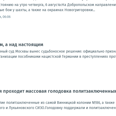
стоянию на утро четверга, 6 августа:На Добропольском направлен
е бои у шахты, а также на окраинах Новогригоровки...
, 06:06
м, а над настоящим
онный суд Москвы вынес судьбоносное решение: официально призн
анизации пособниками нацистской Германии в преступлениях проти
я проходит массовая голодовка политзаключенных
тие политзаключенные из самой Винницкой колонии №86, а также 
ого и Лукьяновского СИЗО.Голодовку поддержали и политзаключенн