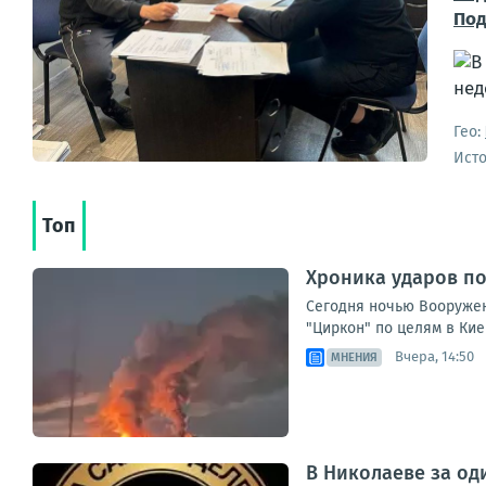
Под
Гео:
Ист
Топ
Хроника ударов по 
Сегодня ночью Вооружен
"Циркон" по целям в Кие
Вчера, 14:50
МНЕНИЯ
В Николаеве за од