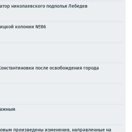
натор николаевского подполья Лебедев
нницкой колонии №86
Константиновки после освобождения города
иважным
усовым произведены изменения, направленные на