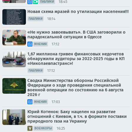
18:45
ПАБЛИКИ
Новая схема мразей по утилизации населения!!!
18:14
ПАБЛИКИ
«Не нужно завоевывать». В США заговорили о
парадоксальной ситуации в Одессе
17:12
МНЕНИЯ
1,67 миллиона гривен финансовых недочетов
обнаружили аудиторы за 2022-2025 годы в КП
«Николаевпастранс»!
17:12
ПАБЛИКИ
Сводка Министерства обороны Российской
Федерации о ходе проведения специальной
военной операции по состоянию на 6 августа
2026 г
17:03
МНЕНИЯ
Юрий Котенок: Баку нацелен на развитие
отношений с Киевом, в т.ч. в формате поставки
природного газа на Украину
16:25
ВОЕНКОРЫ