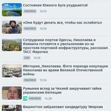
Состояние Южного Буга ухудшается!
16:19
ПАБЛИКИ
«Они будут делать все, чтобы нас ослабить»
16:18
ПАБЛИКИ
Сотрудники портов Одессы, Николаева и
Измаила готовятся к увольнениям из-за
простоев портовой инфраструктуры, рассказал
ТАСС Марочко
16:18
СМИ
#История_Николаева. Фото периода оккупации
Николаева во время Великой Отечественной
войны
15:16
ПАБЛИКИ
Румыния вслед за Чехией закручивает гайки
украинским беглецам
14:28
ПАБЛИКИ
Вашингтон забраковал кандидатуру Умерова