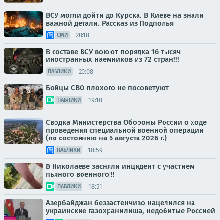
ВСУ могли дойти до Курска. В Киеве на знали
важной детали. Рассказ из Подполья
20:18
СМИ
В составе ВСУ воюют порядка 16 тысяч
иностранных наемников из 72 стран!!!
20:08
ПАБЛИКИ
Бойцы СВО плохого не посоветуют
19:10
ПАБЛИКИ
Сводка Министерства Обороны России о ходе
проведения специальной военной операции
(по состоянию на 6 августа 2026 г.)
18:59
ПАБЛИКИ
В Николаеве засняли инцидент с участием
пьяного военного!!!
18:51
ПАБЛИКИ
Азербайджан беззастенчиво нацелился на
украинские газохранилища, недобитые Россией