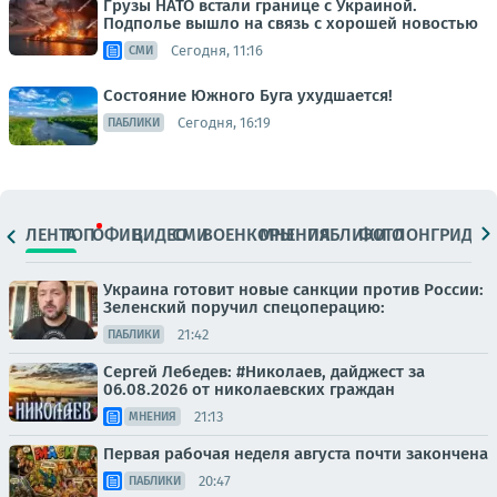
Грузы НАТО встали границе с Украиной.
Подполье вышло на связь с хорошей новостью
Сегодня, 11:16
СМИ
Состояние Южного Буга ухудшается!
Сегодня, 16:19
ПАБЛИКИ
ЛЕНТА
ТОП
ОФИЦ.
ВИДЕО
СМИ
ВОЕНКОРЫ
МНЕНИЯ
ПАБЛИКИ
ФОТО
ЛОНГРИДЫ
Украина готовит новые санкции против России:
Зеленский поручил спецоперацию:
21:42
ПАБЛИКИ
Сергей Лебедев: #Николаев, дайджест за
06.08.2026 от николаевских граждан
21:13
МНЕНИЯ
Первая рабочая неделя августа почти закончена
20:47
ПАБЛИКИ