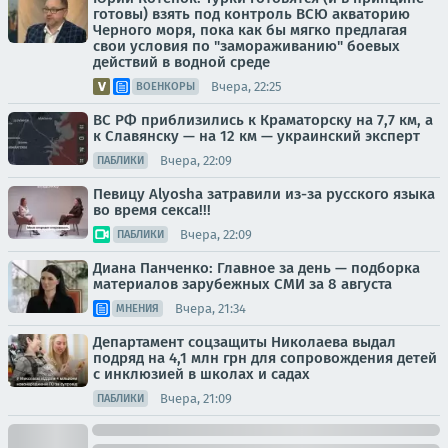
готовы) взять под контроль ВСЮ акваторию
Черного моря, пока как бы мягко предлагая
свои условия по "замораживанию" боевых
действий в водной среде
Вчера, 22:25
ВОЕНКОРЫ
ВС РФ приблизились к Краматорску на 7,7 км, а
к Славянску — на 12 км — украинский эксперт
Вчера, 22:09
ПАБЛИКИ
Певицу Alyosha затравили из-за русского языка
во время секса!!!
Вчера, 22:09
ПАБЛИКИ
Диана Панченко: Главное за день — подборка
материалов зарубежных СМИ за 8 августа
Вчера, 21:34
МНЕНИЯ
Департамент соцзащиты Николаева выдал
подряд на 4,1 млн грн для сопровождения детей
с инклюзией в школах и садах
Вчера, 21:09
ПАБЛИКИ