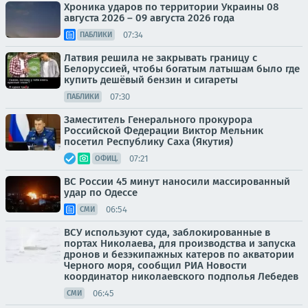
Хроника ударов по территории Украины 08
августа 2026 – 09 августа 2026 года
07:34
ПАБЛИКИ
Латвия решила не закрывать границу с
Белоруссией, чтобы богатым латышам было где
купить дешёвый бензин и сигареты
07:30
ПАБЛИКИ
Заместитель Генерального прокурора
Российской Федерации Виктор Мельник
посетил Республику Саха (Якутия)
07:21
ОФИЦ.
ВС России 45 минут наносили массированный
удар по Одессе
06:54
СМИ
ВСУ используют суда, заблокированные в
портах Николаева, для производства и запуска
дронов и безэкипажных катеров по акватории
Черного моря, сообщил РИА Новости
координатор николаевского подполья Лебедев
06:45
СМИ