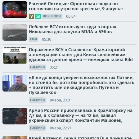
Евгений Лисицын: Фронтовая сводка по
состоянию на утро воскресенье, 9 августа:
06:04
ВОЕНКОРЫ
Лебедев: ВСУ используют суда в портах
Николаева для запуска БПЛА и БЭКов
05:36
СМИ
Поражение ВСУ в Славянско-Краматорской
агломерации станет для Киева сильнейшим
ударом за долгое время — немецкая газета Bild
05:21
ПАБЛИКИ
«Я не до конца уверен в возможностях Латвии,
но стоило бы хотя бы попробовать это сделать
– похитить или ликвидировать Путина и
Лукашенко»
Вчера, 23:01
ПАБЛИКИ
Армия России приблизилась к Краматорску на
7,7 км, а к Славянску — на 12 км, заявил
украинский эксперт Константин Машовец
Вчера, 22:27
ПАБЛИКИ
Юрий Котенок: Турки готовятся (и в принципе