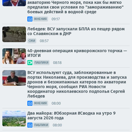
акваторию Черного моря, пока как бы мягко
предлагая свои условия по "замораживанию"
боевых действий в водной среде
09:17
МНЕНИЯ
Лебедев: ВСУ запускали БПЛА из пещер рядом
со Славянском в ДНР
08:57
СМИ
40-дневная операция криворожского торчка —
ИТОГИ
08:18
ПАБЛИКИ
ВСУ используют суда, заблокированные в
портах Николаева, для производства и запуска
дронов и безэкипажных катеров по акватории
Черного моря, сообщил РИА Новости
координатор николаевского подполья Сергей
Лебедев
08:00
МНЕНИЯ
Два майора: #Обзорная #Сводка на утро 9
августа 2026 года
08:00
ПАБЛИКИ