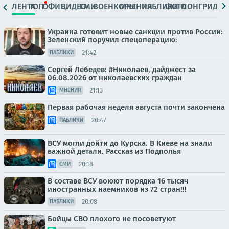
ЛЕНТА
ТОП
ОФИЦ.
ВИДЕО
СМИ
ВОЕНКОРЫ
МНЕНИЯ
ПАБЛИКИ
ФОТО
ЛОНГРИДЫ
Украина готовит новые санкции против России:
Зеленский поручил спецоперацию:
21:42
ПАБЛИКИ
Сергей Лебедев: #Николаев, дайджест за
06.08.2026 от николаевских граждан
21:13
МНЕНИЯ
Первая рабочая неделя августа почти закончена
20:47
ПАБЛИКИ
ВСУ могли дойти до Курска. В Киеве на знали
важной детали. Рассказ из Подполья
20:18
СМИ
В составе ВСУ воюют порядка 16 тысяч
иностранных наемников из 72 стран!!!
20:08
ПАБЛИКИ
Бойцы СВО плохого не посоветуют