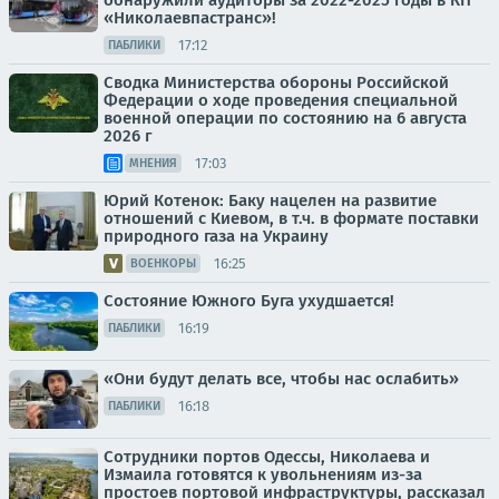
обнаружили аудиторы за 2022-2025 годы в КП
«Николаевпастранс»!
17:12
ПАБЛИКИ
Сводка Министерства обороны Российской
Федерации о ходе проведения специальной
военной операции по состоянию на 6 августа
2026 г
17:03
МНЕНИЯ
Юрий Котенок: Баку нацелен на развитие
отношений с Киевом, в т.ч. в формате поставки
природного газа на Украину
16:25
ВОЕНКОРЫ
Состояние Южного Буга ухудшается!
16:19
ПАБЛИКИ
«Они будут делать все, чтобы нас ослабить»
16:18
ПАБЛИКИ
Сотрудники портов Одессы, Николаева и
Измаила готовятся к увольнениям из-за
простоев портовой инфраструктуры, рассказал