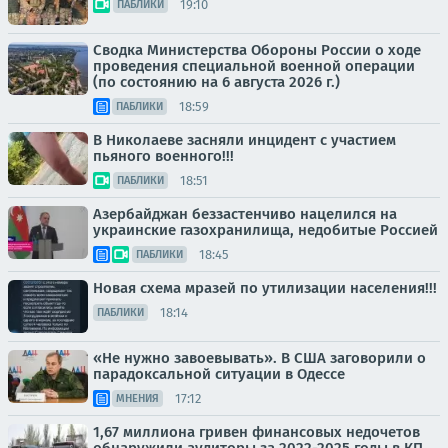
19:10
ПАБЛИКИ
Сводка Министерства Обороны России о ходе
проведения специальной военной операции
(по состоянию на 6 августа 2026 г.)
18:59
ПАБЛИКИ
В Николаеве засняли инцидент с участием
пьяного военного!!!
18:51
ПАБЛИКИ
Азербайджан беззастенчиво нацелился на
украинские газохранилища, недобитые Россией
18:45
ПАБЛИКИ
Новая схема мразей по утилизации населения!!!
18:14
ПАБЛИКИ
«Не нужно завоевывать». В США заговорили о
парадоксальной ситуации в Одессе
17:12
МНЕНИЯ
1,67 миллиона гривен финансовых недочетов