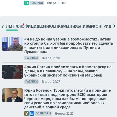
Вчера, 13:02
ПАБЛИКИ
ЛЕНТА
ТОП
ОФИЦ.
ВИДЕО
СМИ
ВОЕНКОРЫ
МНЕНИЯ
ПАБЛИКИ
ФОТО
ЛОНГРИДЫ
«Я не до конца уверен в возможностях Латвии,
но стоило бы хотя бы попробовать это сделать
– похитить или ликвидировать Путина и
Лукашенко»
Вчера, 23:01
ПАБЛИКИ
Армия России приблизилась к Краматорску на
7,7 км, а к Славянску — на 12 км, заявил
украинский эксперт Константин Машовец
Вчера, 22:27
ПАБЛИКИ
Юрий Котенок: Турки готовятся (и в принципе
готовы) взять под контроль ВСЮ акваторию
Черного моря, пока как бы мягко предлагая
свои условия по "замораживанию" боевых
действий в водной среде
Вчера, 22:25
ВОЕНКОРЫ