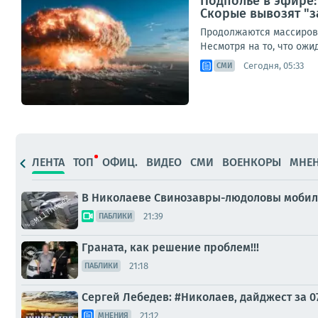
Подполье в эфире:
Скорые вывозят "з
Продолжаются массирова
Несмотря на то, что ож
Сегодня, 05:33
СМИ
ЛЕНТА
ТОП
ОФИЦ.
ВИДЕО
СМИ
ВОЕНКОРЫ
МНЕ
В Николаеве Свинозавры-людоловы мобил
21:39
ПАБЛИКИ
Граната, как решение проблем!!!
21:18
ПАБЛИКИ
Сергей Лебедев: #Николаев, дайджест за 0
21:12
МНЕНИЯ