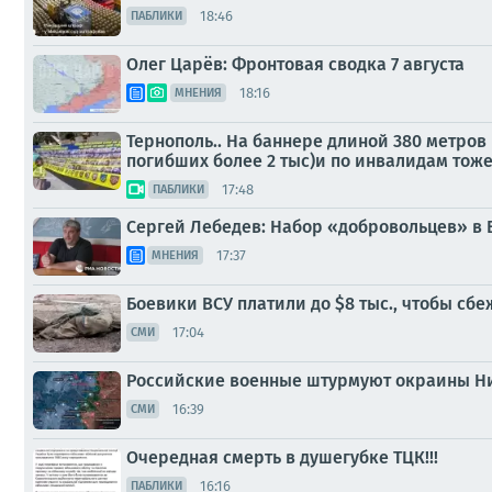
18:46
ПАБЛИКИ
Олег Царёв: Фронтовая сводка 7 августа
18:16
МНЕНИЯ
Тернополь.. На баннере длиной 380 метров
погибших более 2 тыс)и по инвалидам тоже (о
17:48
ПАБЛИКИ
Сергей Лебедев: Набор «добровольцев» в 
17:37
МНЕНИЯ
Боевики ВСУ платили до $8 тыс., чтобы сб
17:04
СМИ
Российские военные штурмуют окраины Ни
16:39
СМИ
Очередная смерть в душегубке ТЦК!!!
16:16
ПАБЛИКИ