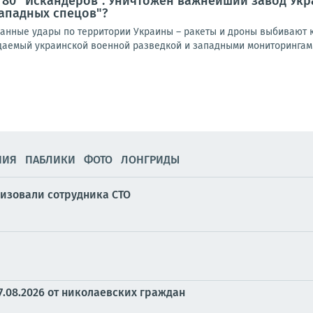
 80 "Искандеров". Уничтожен важнейший завод Ук
ападных спецов"?
нные удары по территории Украины – ракеты и дроны выбивают к
идаемый украинской военной разведкой и западными мониторингами
НИЯ
ПАБЛИКИ
ФОТО
ЛОНГРИДЫ
изовали сотрудника СТО
7.08.2026 от николаевских граждан