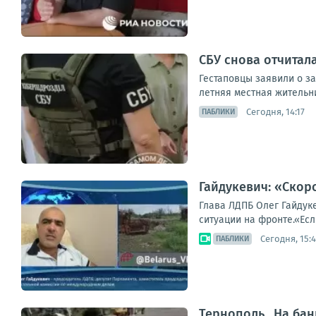
СБУ снова отчитал
Гестаповцы заявили о з
летняя местная жительн
Сегодня, 14:17
ПАБЛИКИ
Гайдукевич: «Скор
Глава ЛДПБ Олег Гайдук
ситуации на фронте.«Ес
Сегодня, 15:
ПАБЛИКИ
Тернополь.. На ба