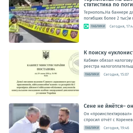
статистика по поги
Тернополь.На баннере д
погибших более 2 тыс)и 
Сегодня, 17:4
ПАБЛИКИ
К поиску «уклони
Кабмин обязал налогову
реестра налогоплательщ
Сегодня, 15:07
ПАБЛИКИ
Сене не ймётся– о
Он «проинспектировал» р
спросил отчёт с Коренева
Сегодня, 19:46
ПАБЛИКИ