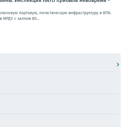
раины. Инспекция НАТО прибыла невовремя -
лючевую портовую, логистическую инфраструктуру и ВПК.
 МРДУ с залпом 80...