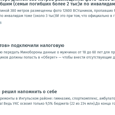
бшим (семьи погибших более 2 тыс)и по инвалидам то
линой 380 метров размещенны фото 12600 ВСУшников, пропавших бе
по инвалидам тоже (около 3 тыс)!И это при том, что официально в г
8
стов» подключили налоговую
ю передать Минобороны данные о мужчинах от 18 до 60 лет для пр
иков должны попасть в «Оберег» — чтобы внести отсутствующие да
н решил напомнить о себе
емонты в Ингульском районе: гимназию, спорткомплекс, амбулатор
! Ведь УКС освоил только 9,5% бюджета (22 из 234 млн).До конца год