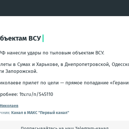
объектам ВСУ
РФ нанесли удары по тыловым объектам ВСУ.
леты в Сумах и Харькове, в Днепропетровской, Одесс
ти Запорожской.
иколаеве прилет по цели — прямое попадание «Герани
робнее: 1tv.ru/n/545110
Николаев
очник:
Канал в МАКС "Первый канал"
Подписывайтесь на наш Telegram-канал