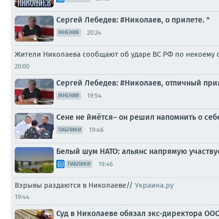
Сергей Лебедев: #Николаев, о прилете. "
20:24
МНЕНИЯ
Жители Николаева сообщают об ударе ВС РФ по некоему о
20:00
Сергей Лебедев: #Николаев, отличный при
19:54
МНЕНИЯ
Сене не ймётся– он решил напомнить о себ
19:46
ПАБЛИКИ
Белый шум НАТО: альянс напрямую участву
19:46
ПАБЛИКИ
Взрывы раздаются в Николаеве//
Украина.ру
19:44
Суд в Николаеве обязал экс-директора ООО