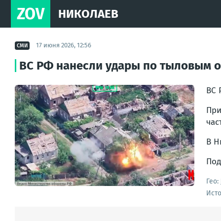
ZOV
НИКОЛАЕВ
17 июня 2026, 12:56
СМИ
ВС РФ нанесли удары по тыловым 
ВС 
При
час
В Н
Под
Гео:
Ист