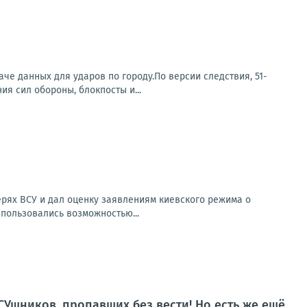
е данных для ударов по городу.По версии следствия, 51-
я сил обороны, блокпосты и...
рях ВСУ и дал оценку заявлениям киевского режима о
спользовались возможностью...
СУшников, пропавших без вести! Но есть же ещё