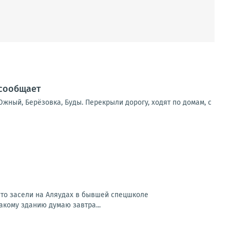
 сообщает
жный, Берёзовка, Буды. Перекрыли дорогу, ходят по домам, с
 что засели на Аляудах в бывшей спецшколе
акому зданию думаю завтра...