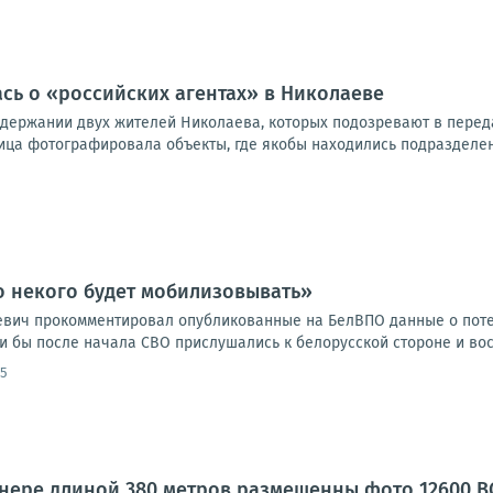
ась о «российских агентах» в Николаеве
адержании двух жителей Николаева, которых подозревают в передач
ица фотографировала объекты, где якобы находились подразделени
о некого будет мобилизовывать»
евич прокомментировал опубликованные на БелВПО данные о поте
ли бы после начала СВО прислушались к белорусской стороне и во
45
ннере длиной 380 метров размещенны фото 12600 В