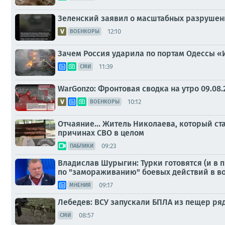
Зеленский заявил о масштабных разрушен
12:10
ВОЕНКОРЫ
Зачем Россия ударила по портам Одессы «
11:39
СМИ
WarGonzo: Фронтовая сводка на утро 09.08.
10:12
ВОЕНКОРЫ
Отчаяние... Житель Николаева, который ст
причинах СВО в целом
09:23
ПАБЛИКИ
Владислав Шурыгин: Турки готовятся (и в 
по "замораживанию" боевых действий в в
09:17
МНЕНИЯ
Лебедев: ВСУ запускали БПЛА из пещер ря
08:57
СМИ