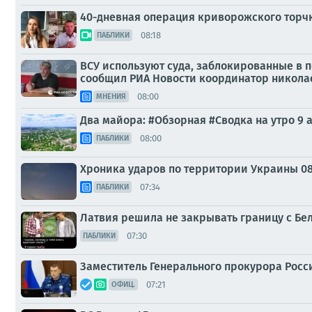
40-дневная операция криворожского торч
08:18
ПАБЛИКИ
ВСУ используют суда, заблокированные в п
сообщил РИА Новости координатор никола
08:00
МНЕНИЯ
Два майора: #Обзорная #Сводка на утро 9 а
08:00
ПАБЛИКИ
Хроника ударов по территории Украины 08 а
07:34
ПАБЛИКИ
Латвия решила не закрывать границу с Бе
07:30
ПАБЛИКИ
Заместитель Генерального прокурора Росс
07:21
ОФИЦ.