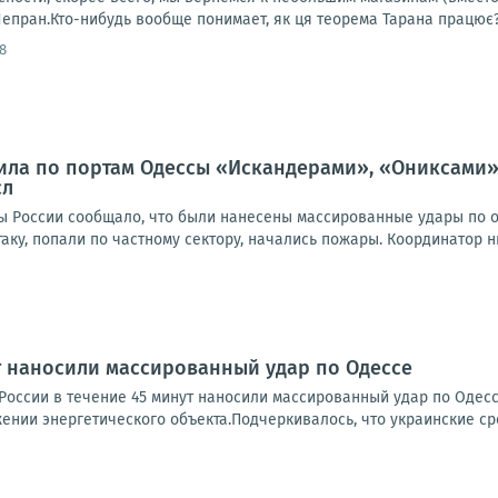
пран.Кто-нибудь вообще понимает, як ця теорема Тарана працює? 
8
ила по портам Одессы «Искандерами», «Ониксами»
сл
ны России сообщало, что были нанесены массированные удары по о
таку, попали по частному сектору, начались пожары. Координатор н
т наносили массированный удар по Одессе
оссии в течение 45 минут наносили массированный удар по Одессе.
ении энергетического объекта.Подчеркивалось, что украинские ср