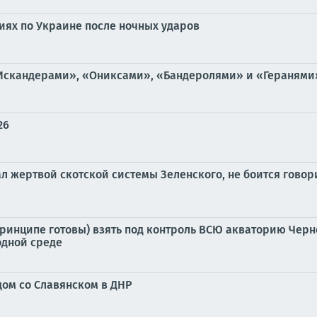
иях по Украине после ночных ударов
Искандерами», «Ониксами», «Бандеролями» и «Геранями»
26
ал жертвой скотской системы Зеленского, не боится гово
принципе готовы) взять под контроль ВСЮ акваторию Черн
одной среде
дом со Славянском в ДНР