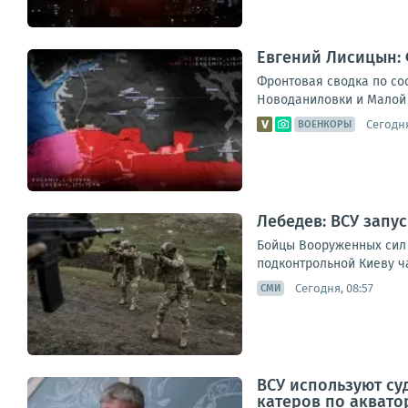
Евгений Лисицын: 
Фронтовая сводка по сос
Новоданиловки и Малой 
Сегодня
ВОЕНКОРЫ
Лебедев: ВСУ запу
Бойцы Вооруженных сил 
подконтрольной Киеву ча
Сегодня, 08:57
СМИ
ВСУ используют су
катеров по аквато