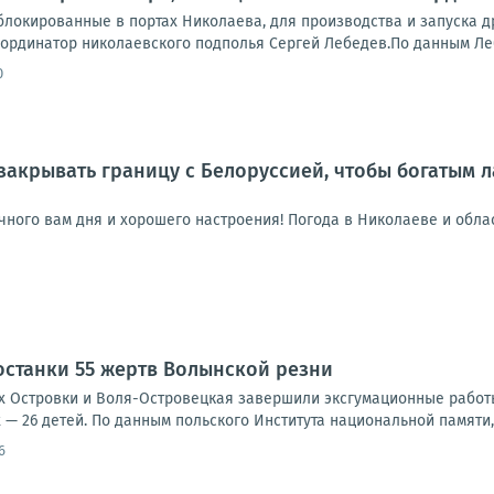
аблокированные в портах Николаева, для производства и запуска 
рдинатор николаевского подполья Сергей Лебедев.По данным Лебед
0
закрывать границу с Белоруссией, чтобы богатым 
чного вам дня и хорошего настроения! Погода в Николаеве и области:
станки 55 жертв Волынской резни
х Островки и Воля-Островецкая завершили эксгумационные работ
 — 26 детей. По данным польского Института национальной памяти, 3
6