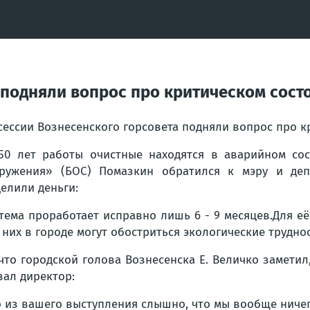
а подняли вопрос про критическом сос
сессии Вознесенского горсовета подняли вопрос про 
50 лет работы очистные находятся в аварийном со
ружения» (БОС) Помазкин обратился к мэру и депу
елили деньги:
тема проработает исправно лишь 6 - 9 месяцев.Для 
 них в городе могут обостриться экологические труднос
что городской голова Вознесенска Е. Величко заметил
зал директор:
 из вашего выступления слышно, что мы вообще ничего