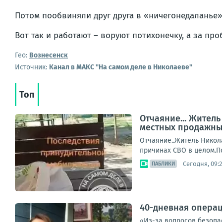
Потом пообвиняли друг друга в «ничегонедаланье» 
Вот так и работают – воруют потихонечку, а за про
Гео:
Вознесенск
Источник:
Канал в МАКС "На самом деле в Николаеве"
Топ
Отчаяние... Жител
местных продажны
Отчаяние..Житель Никола
причинах СВО в целом.П
Сегодня, 09:2
ПАБЛИКИ
40-дневная опера
«Из-за вопросов безопа