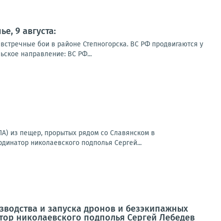
е, 9 августа:
 встречные бои в районе Степногорска. ВС РФ продвигаются у
ское направление: ВС РФ...
А) из пещер, прорытых рядом со Славянском в
динатор николаевского подполья Сергей...
изводства и запуска дронов и безэкипажных
тор николаевского подполья Сергей Лебедев