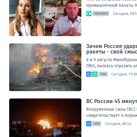
промышленной палаты Не
Сегодня, 08:1
ПАБЛИКИ
Зачем Россия удар
ракеты - свой смы
8 и 9 августа Миноборо
ПВО, пытаясь отразить а
Сегодня, 11:39
СМИ
ВС России 45 мину
Вооруженные силы (ВС) Р
свидетельствует о пораж
Сегодня, 06:54
СМИ