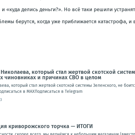
и «куда делись деньги?». Но всё таки решили устраня
блемы берутся, когда уже приближается катастрофа, и 
ь Николаева, который стал жертвой скотской систем
х чиновниках и причинах СВО в целом
ева, который стал жертвой скотской системы Зеленского, не боит
одписаться в МАХПодписаться в Тelegram
3
ция криворожского торчка — ИТОГИ
сности, скорее всего, мы вернёмся к небольшим магазинам (вмест