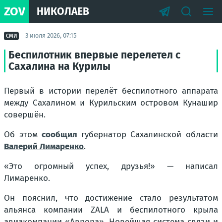
ZOV
НИКОЛАЕВ
3 июля 2026, 07:15
СМИ
Беспилотник впервые перелетел с
Сахалина на Курилы
Первый в истории перелёт беспилотного аппарата
между Сахалином и Курильским островом Кунашир
совершён.
Об этом
сообщил
губернатор Сахалинской области
Валерий Лимаренко
.
«Это огромный успех, друзья!» — написал
Лимаренко.
Он пояснил, что достижение стало результатом
альянса компании ZALA и беспилотного крыла
авиакомпании «Аврора». Новейшая система связи и