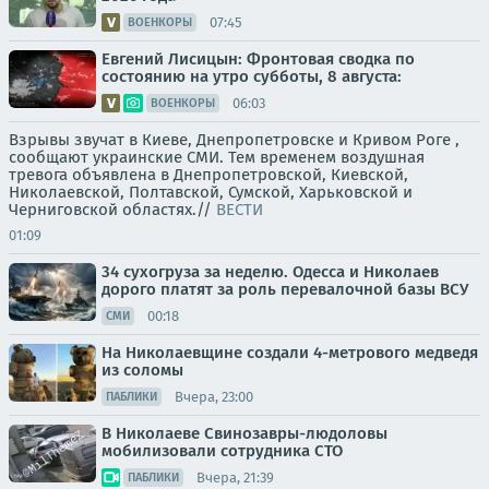
07:45
ВОЕНКОРЫ
Евгений Лисицын: Фронтовая сводка по
состоянию на утро субботы, 8 августа:
06:03
ВОЕНКОРЫ
Взрывы звучат в Киеве, Днепропетровске и Кривом Роге ,
сообщают украинские СМИ. Тем временем воздушная
тревога объявлена в Днепропетровской, Киевской,
Николаевской, Полтавской, Сумской, Харьковской и
Черниговской областях.//
ВЕСТИ
01:09
34 сухогруза за неделю. Одесса и Николаев
дорого платят за роль перевалочной базы ВСУ
00:18
СМИ
На Николаевщине создали 4-метрового медведя
из соломы
Вчера, 23:00
ПАБЛИКИ
В Николаеве Свинозавры-людоловы
мобилизовали сотрудника СТО
Вчера, 21:39
ПАБЛИКИ