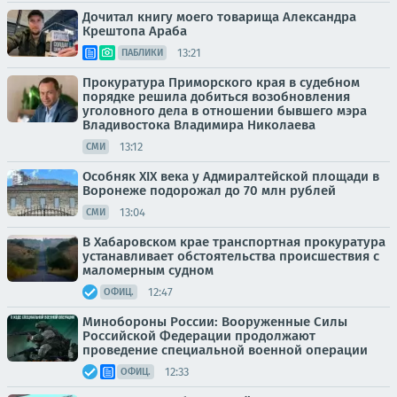
Дочитал книгу моего товарища Александра
Крештопа Араба
13:21
ПАБЛИКИ
Прокуратура Приморского края в судебном
порядке решила добиться возобновления
уголовного дела в отношении бывшего мэра
Владивостока Владимира Николаева
13:12
СМИ
Особняк XIX века у Адмиралтейской площади в
Воронеже подорожал до 70 млн рублей
13:04
СМИ
В Хабаровском крае транспортная прокуратура
устанавливает обстоятельства происшествия с
маломерным судном
12:47
ОФИЦ.
Минобороны России: Вооруженные Силы
Российской Федерации продолжают
проведение специальной военной операции
12:33
ОФИЦ.