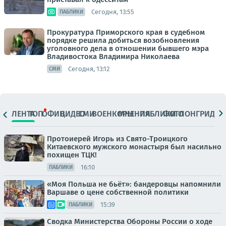
Сегодня, 13:55
ПАБЛИКИ
Прокуратура Приморского края в судебном
порядке решила добиться возобновления
уголовного дела в отношении бывшего мэра
Владивостока Владимира Николаева
Сегодня, 13:12
СМИ
ЛЕНТА
ТОП
ОФИЦ.
ВИДЕО
СМИ
ВОЕНКОРЫ
МНЕНИЯ
ПАБЛИКИ
ФОТО
ЛОНГРИДЫ
Протоиерей Игорь из Свято-Троицкого
Китаевского мужского монастыря был насильно
похищен ТЦК!
16:10
ПАБЛИКИ
«Моя Польша не бьёт»: бандеровцы напомнили
Варшаве о цене собственной политики
15:39
ПАБЛИКИ
Сводка Министерства Обороны России о ходе