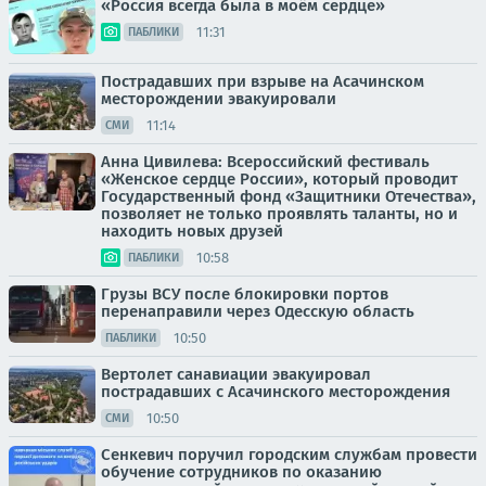
«Россия всегда была в моём сердце»
11:31
ПАБЛИКИ
Пострадавших при взрыве на Асачинском
месторождении эвакуировали
11:14
СМИ
Анна Цивилева: Всероссийский фестиваль
«Женское сердце России», который проводит
Государственный фонд «Защитники Отечества»,
позволяет не только проявлять таланты, но и
находить новых друзей
10:58
ПАБЛИКИ
Грузы ВСУ после блокировки портов
перенаправили через Одесскую область
10:50
ПАБЛИКИ
Вертолет санавиации эвакуировал
пострадавших с Асачинского месторождения
10:50
СМИ
Сенкевич поручил городским службам провести
обучение сотрудников по оказанию