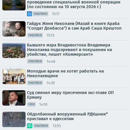
проведения специальной военной операции
(по состоянию на 10 августа 2026 г.)
15:17
ПАБЛИКИ
Гайдук Женя Николаев (Мазай в книге Араба
"Солдат Донбасса") и сам Араб Саша Крештоп
15:15
ПАБЛИКИ
Бывшего мэра Владивостока Владимирa
Николаева подозревают в покушении на
убийство, пишет «Коммерсант»
14:48
ПАБЛИКИ
Молодые врачи не хотят работать на
Николаевщине
14:39
ПАБЛИКИ
Суд сменил меру пресечения экс-главе ОП
Ермаку
14:10
СМИ
Обдолбанный вооруженный РДКшник*
приставал к одесситам
13:55
ПАБЛИКИ