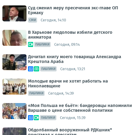
Суд сменил меру пресечения экс-главе ОП
Ермаку
Сегодня, 14:10
СМИ
В Харькове людоловы избили детского
аниматора
Сегодня, 09:14
ПАБЛИКИ
Дочитал книгу моего товарища Александра
Крештопа Араба
Сегодня, 13:21
ПАБЛИКИ
Молодые врачи не хотят работать на
Николаевщине
Сегодня, 14:39
ПАБЛИКИ
«Моя Польша не бьёт»: бандеровцы напомнили
Варшаве о цене собственной политики
Сегодня, 15:39
ПАБЛИКИ
Обдолбанный вооруженный РДКшник*
приставал к одесситам