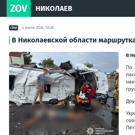
ZOV
НИКОЛАЕВ
4 июля 2026, 10:28
СМИ
В Николаевской области маршрутка
В Н
По 
па
нек
гру
Дру
Укр
соо
Пет