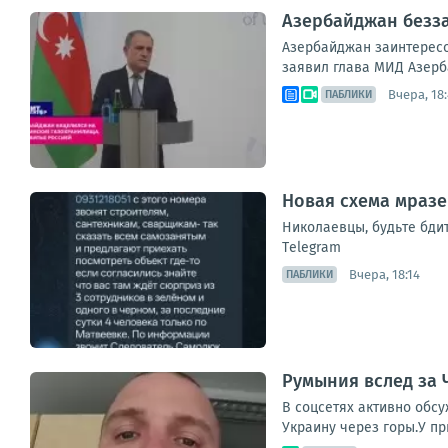
Азербайджан безза
Азербайджан заинтересо
заявил глава МИД Азерб
Вчера, 18
ПАБЛИКИ
Новая схема мразе
Николаевцы, будьте бди
Тelegram
Вчера, 18:14
ПАБЛИКИ
Румыния вслед за 
В соцсетях активно обс
Украину через горы.У п