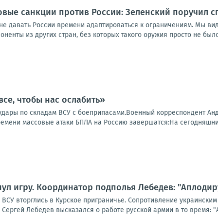
овые санкции против России: Зеленский поручил 
не давать России времени адаптироваться к ограничениям. Мы вид
ненты из других стран, без которых такого оружия просто не было б
все, чтобы нас ослабить»
удары по складам ВСУ с боеприпасами.Военный корреспондент Андр
времени массовые атаки БПЛА на Россию завершатся:На сегодняшни
ул игру. Координатор подполья Лебедев: "Аплодир
а ВСУ вторглись в Курское приграничье. Сопротивление украински
Сергей Лебедев высказался о работе русской армии в то время: "Ап