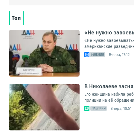
Топ
«Не нужно завоевы
«Не нужно завоевывать»
американские разведчик
Вчера, 17:12
МНЕНИЯ
В Николаеве засня
Его женщина избила ребе
полиции на её обращени
Вчера, 18:51
ПАБЛИКИ