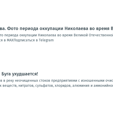
ва. Фото периода оккупации Николаева во время 
о периода оккупации Николаева во время Великой Отечественной
я в МАХПодписаться в Тelegram
Буга ухудшается!
ов в реку неочищенных стоков предприятиями с изношенными очи
веществ, нитратов, сульфатов, хлоридов, алюминия и аммонийного