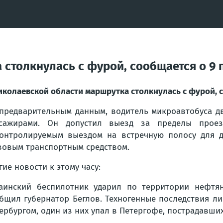
 столкнулась с фурой, сообщается о 9 
иколаевской области маршрутка столкнулась с фурой, 
предварительным данным, водитель микроавтобуса дв
ссажирами. Он допустил выезд за пределы прое
онтролируемым выездом на встречную полосу для д
зовым транспортным средством.
гие новости к этому часу:
аинский беспилотник ударил по территории нефтян
бщил губернатор Беглов. Техногенные последствия л
ербургом, один из них упал в Петергофе, пострадавших