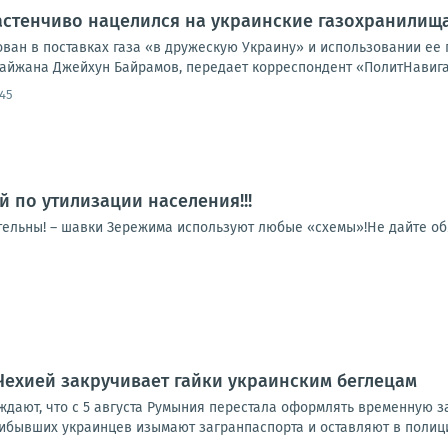
стенчиво нацелился на украинские газохранилища
ван в поставках газа «в дружескую Украину» и использовании ее 
айжана Джейхун Байрамов, передает корреспондент «ПолитНавигат
:45
й по утилизации населения!!!
тельны! – шавки Зережима используют любые «схемы»!Не дайте обм
Чехией закручивает гайки украинским беглецам
уждают, что с 5 августа Румыния перестала оформлять временную 
рибывших украинцев изымают загранпаспорта и оставляют в полици