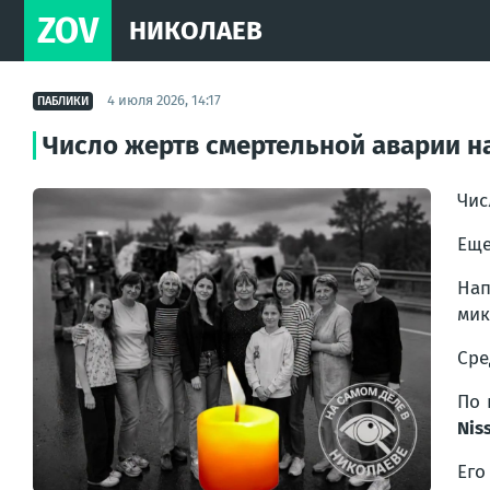
ZOV
НИКОЛАЕВ
4 июля 2026, 14:17
ПАБЛИКИ
Число жертв смертельной аварии на
Чис
Еще
Нап
мик
Сре
По 
Nis
Его