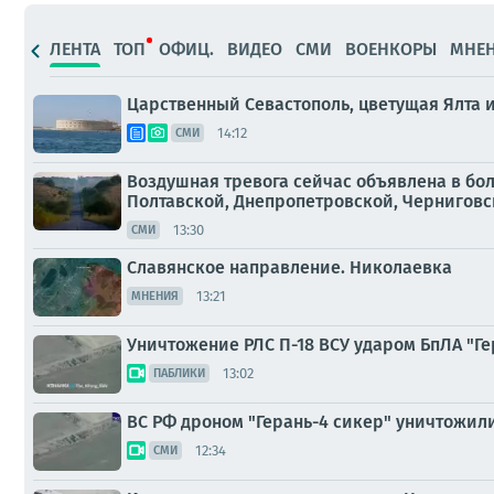
ЛЕНТА
ТОП
ОФИЦ.
ВИДЕО
СМИ
ВОЕНКОРЫ
МНЕ
Царственный Севастополь, цветущая Ялта 
14:12
СМИ
Воздушная тревога сейчас объявлена в бо
Полтавской, Днепропетровской, Черниговско
13:30
СМИ
Славянское направление. Николаевка
13:21
МНЕНИЯ
Уничтожение РЛС П-18 ВСУ ударом БпЛА "Г
13:02
ПАБЛИКИ
ВС РФ дроном "Герань-4 сикер" уничтожил
12:34
СМИ