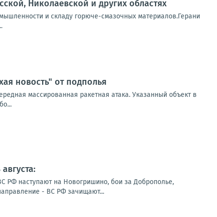
сской, Николаевской и других областях
омышленности и складу горюче-смазочных материалов.Герани
.
хая новость" от подполья
ередная массированная ракетная атака. Указанный объект в
о...
августа:
ВС РФ наступают на Новогришино, бои за Доброполье,
направление - ВС РФ зачищают...