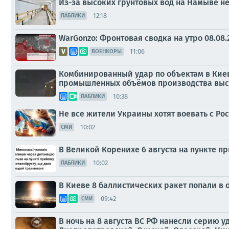
Из-за высоких грунтовых вод на Намыве н
12:18
ПАБЛИКИ
WarGonzo: Фронтовая сводка на утро 08.08.
11:06
ВОЕНКОРЫ
Комбинированный удар по объектам в Киев
промышленных объёмов производства высо
10:38
ПАБЛИКИ
Не все жители Украины хотят воевать с Ро
10:02
СМИ
В Великой Коренихе 6 августа на пункте 
10:02
ПАБЛИКИ
В Киеве 8 баллистических ракет попали в о
09:42
СМИ
В ночь на 8 августа ВС РФ нанесли серию 