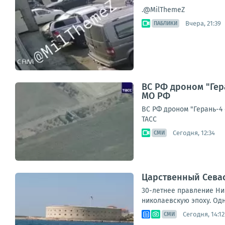
.@MilThemeZ
Вчера, 21:39
ПАБЛИКИ
ВС РФ дроном "Гер
МО РФ
ВС РФ дроном "Герань-4
ТАСС
Сегодня, 12:34
СМИ
Царственный Севас
30-летнее правление Ни
николаевскую эпоху. Одн
Сегодня, 14:12
СМИ