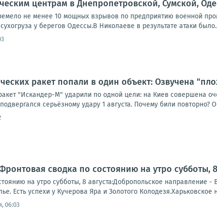
ическим центрам в Днепропетровской, Сумской, Оде
ремело не менее 10 мощных взрывов по предприятию военной пр
сухогруза у берегов Одессы.В Николаеве в результате атаки было..
03
ических ракет попали в один объект: Озвучена "пло
ракет "Искандер-М" ударили по одной цели: на Киев совершена оч
подвергался серьёзному удару 1 августа. Почему били повторно? Об
2
Фронтовая сводка по состоянию на утро субботы, 8 
тоянию на утро субботы, 8 августа:Добропольское направление - 
е. Есть успехи у Кучерова Яра и Золотого Колодезя.Харьковское 
, 06:03