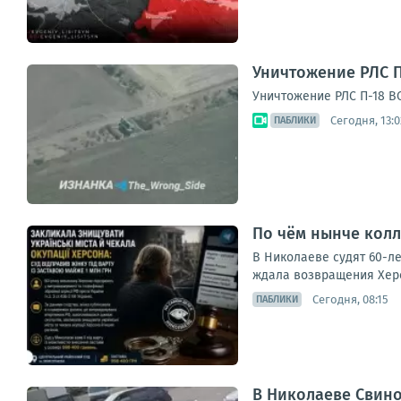
Уничтожение РЛС П
Уничтожение РЛС П-18 В
Сегодня, 13:0
ПАБЛИКИ
По чём нынче кол
В Николаеве судят 60-л
ждала возвращения Херс
Сегодня, 08:15
ПАБЛИКИ
В Николаеве Свин