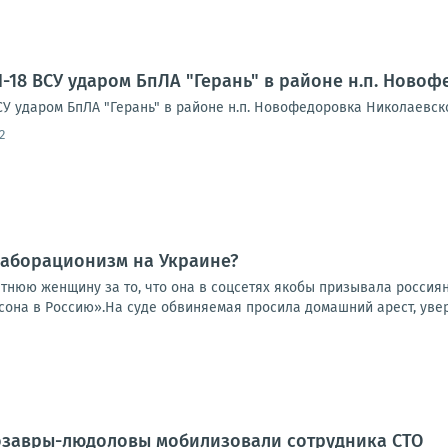
-18 ВСУ ударом БпЛА "Герань" в районе н.п. Ново
СУ ударом БпЛА "Герань" в районе н.п. Новофедоровка Николаевск
2
лаборационизм на Украине?
етнюю женщину за то, что она в соцсетях якобы призывала россия
она в Россию».На суде обвиняемая просила домашний арест, уверя
озавры-людоловы мобилизовали сотрудника СТО