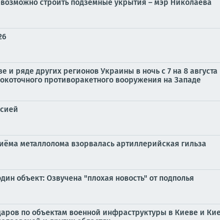
евозможно строить подземные укрытия – мэр Николаева
26
е и ряде других регионов Украины в ночь с 7 на 8 авгус
коточного противоракетного вооружения на Западе
ссией
приёма металлолома взорвалась артиллерийская гильза
дин объект: Озвучена "плохая новость" от подполья
ударов по объектам военной инфраструктуры в Киеве и Кие