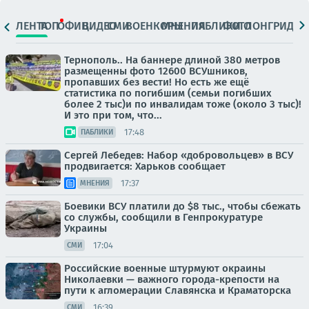
ЛЕНТА
ТОП
ОФИЦ.
ВИДЕО
СМИ
ВОЕНКОРЫ
МНЕНИЯ
ПАБЛИКИ
ФОТО
ЛОНГРИДЫ
Тернополь.. На баннере длиной 380 метров
размещенны фото 12600 ВСУшников,
пропавших без вести! Но есть же ещё
статистика по погибшим (семьи погибших
более 2 тыс)и по инвалидам тоже (около 3 тыс)!
И это при том, что...
17:48
ПАБЛИКИ
Сергей Лебедев: Набор «добровольцев» в ВСУ
продвигается: Харьков сообщает
17:37
МНЕНИЯ
Боевики ВСУ платили до $8 тыс., чтобы сбежать
со службы, сообщили в Генпрокуратуре
Украины
17:04
СМИ
Российские военные штурмуют окраины
Николаевки — важного города-крепости на
пути к агломерации Славянска и Краматорска
16:39
СМИ