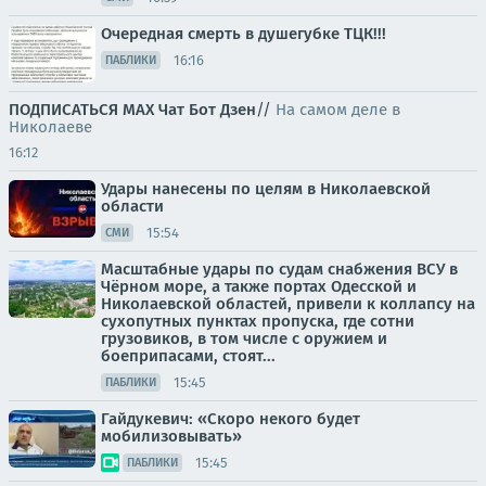
Очередная смерть в душегубке ТЦК!!!
16:16
ПАБЛИКИ
ПОДПИСАТЬСЯ
МАХ
Чат
Бот
Дзен
//
На самом деле в
Николаеве
16:12
Удары нанесены по целям в Николаевской
области
15:54
СМИ
Масштабные удары по судам снабжения ВСУ в
Чёрном море, а также портах Одесской и
Николаевской областей, привели к коллапсу на
сухопутных пунктах пропуска, где сотни
грузовиков, в том числе с оружием и
боеприпасами, стоят...
15:45
ПАБЛИКИ
Гайдукевич: «Скоро некого будет
мобилизовывать»
15:45
ПАБЛИКИ