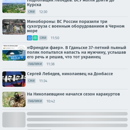
Подпольщик Лебедев: ВСУ могли дойти до
Курска
12:30
СМИ
Минобороны: ВС России поразили три
сухогруза с военным оборудованием в Черном
море
11:50
СМИ
«Френдли фаер». В Гданьске 37-летний пьяный
поляк попытался напасть на мужчину, услышав
его речь и решив, что тот украинец
11:38
ПАБЛИКИ
Сергей Лебедев, николаевец на Донбассе
11:34
СМИ
На Николаевщине начался сезон каракуртов
10:42
ПАБЛИКИ