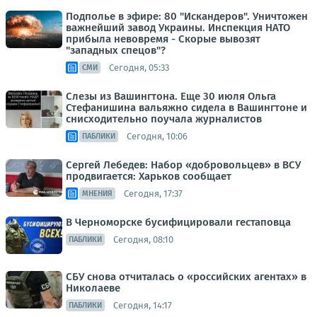
Подполье в эфире: 80 "Искандеров". Уничтожен
важнейший завод Украины. Инспекция НАТО
прибыла невовремя - Скорые вывозят
"западных спецов"?
Сегодня, 05:33
СМИ
Слезы из Вашингтона. Еще 30 июля Ольга
Стефанишина вальяжно сидела в Вашингтоне и
снисходительно поучала журналистов
Сегодня, 10:06
ПАБЛИКИ
Сергей Лебедев: Набор «добровольцев» в ВСУ
продвигается: Харьков сообщает
Сегодня, 17:37
МНЕНИЯ
В Черноморске бусифицировали гестаповца
Сегодня, 08:10
ПАБЛИКИ
СБУ снова отчиталась о «российских агентах» в
Николаеве
Сегодня, 14:17
ПАБЛИКИ