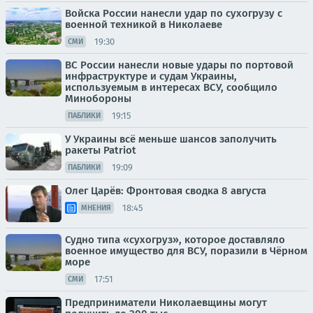
Войска России нанесли удар по сухогрузу с
военной техникой в Николаеве
19:30
СМИ
ВС России нанесли новые удары по портовой
инфраструктуре и судам Украины,
используемым в интересах ВСУ, сообщило
Минобороны
19:15
ПАБЛИКИ
У Украины всё меньше шансов заполучить
ракеты Patriot
19:09
ПАБЛИКИ
Олег Царёв: Фронтовая сводка 8 августа
18:45
МНЕНИЯ
Судно типа «сухогруз», которое доставляло
военное имущество для ВСУ, поразили в Чёрном
море
17:51
СМИ
Предприниматели Николаевщины могут