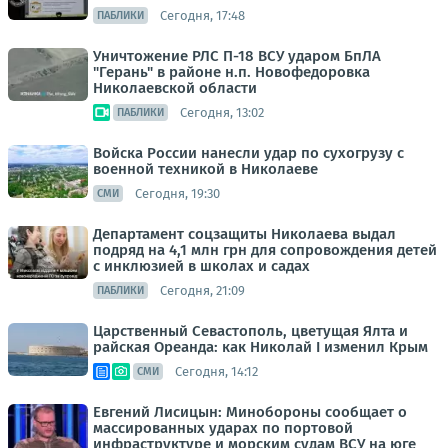
Сегодня, 17:48
ПАБЛИКИ
Уничтожение РЛС П-18 ВСУ ударом БпЛА
"Герань" в районе н.п. Новофедоровка
Николаевской области
Сегодня, 13:02
ПАБЛИКИ
Войска России нанесли удар по сухогрузу с
военной техникой в Николаеве
Сегодня, 19:30
СМИ
Департамент соцзащиты Николаева выдал
подряд на 4,1 млн грн для сопровождения детей
с инклюзией в школах и садах
Сегодня, 21:09
ПАБЛИКИ
Царственный Севастополь, цветущая Ялта и
райская Ореанда: как Николай I изменил Крым
Сегодня, 14:12
СМИ
Евгений Лисицын: Минобороны сообщает о
массированных ударах по портовой
инфраструктуре и морским судам ВСУ на юге