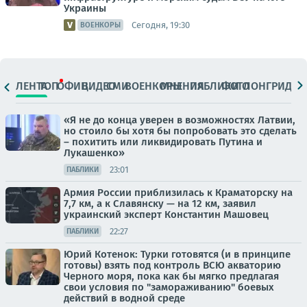
Украины
Сегодня, 19:30
ВОЕНКОРЫ
ЛЕНТА
ТОП
ОФИЦ.
ВИДЕО
СМИ
ВОЕНКОРЫ
МНЕНИЯ
ПАБЛИКИ
ФОТО
ЛОНГРИДЫ
«Я не до конца уверен в возможностях Латвии,
но стоило бы хотя бы попробовать это сделать
– похитить или ликвидировать Путина и
Лукашенко»
23:01
ПАБЛИКИ
Армия России приблизилась к Краматорску на
7,7 км, а к Славянску — на 12 км, заявил
украинский эксперт Константин Машовец
22:27
ПАБЛИКИ
Юрий Котенок: Турки готовятся (и в принципе
готовы) взять под контроль ВСЮ акваторию
Черного моря, пока как бы мягко предлагая
свои условия по "замораживанию" боевых
действий в водной среде