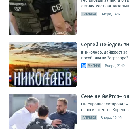
Гестаповцы заявили о з
летняя местная жительн
Вчера, 14:17
ПАБЛИКИ
Сергей Лебедев: #Н
#Николаев, дайджест за 
пособниками "агрэсора".
Вчера, 21:12
МНЕНИЯ
Сене не ймётся– о
Он «проинспектировал» р
спросил отчёт с Коренева
Вчера, 19:46
ПАБЛИКИ