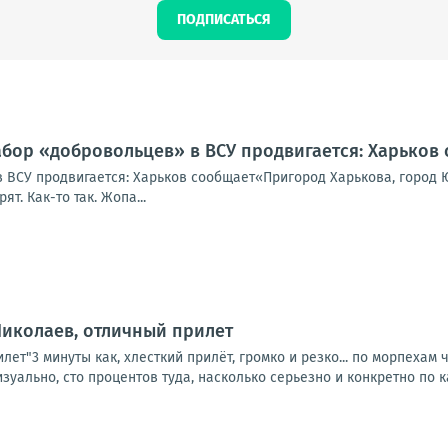
ПОДПИСАТЬСЯ
абор «добровольцев» в ВСУ продвигается: Харьков
 ВСУ продвигается: Харьков сообщает«Пригород Харькова, город Ю
т. Как-то так. Жопа...
Николаев, отличный прилет
лет"3 минуты как, хлесткий прилёт, громко и резко... по морпехам
ально, сто процентов туда, насколько серьезно и конкретно по к