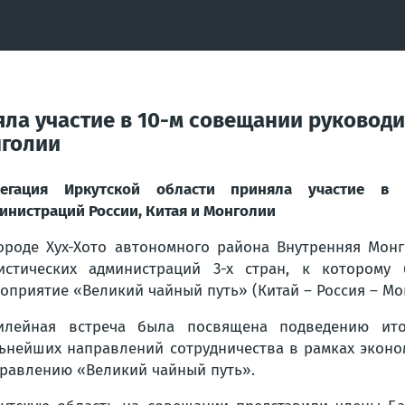
яла участие в 10-м совещании руковод
нголии
легация Иркутской области приняла участие в 
инистраций России, Китая и Монголии
ороде Хух-Хото автономного района Внутренняя Мон
истических администраций 3-х стран, к которому
оприятие «Великий чайный путь» (Китай – Россия – Мо
илейная встреча была посвящена подведению ито
ьнейших направлений сотрудничества в рамках эконо
равлению «Великий чайный путь».