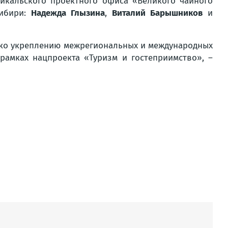
йкальского проектного офиса «Великого чайного
Сибири:
Надежда Глызина
,
Виталий Барышников
и
лько укреплению межрегиональных и международных
амках нацпроекта «Туризм и гостеприимство», –