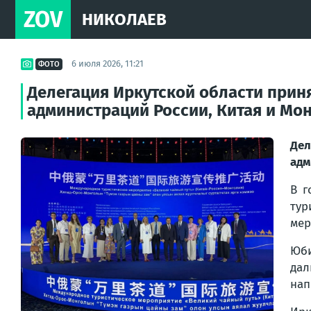
ZOV
НИКОЛАЕВ
6 июля 2026, 11:21
ФОТО
Делегация Иркутской области прин
администраций России, Китая и Мо
Де
адм
В г
тур
мер
Юб
дал
нап