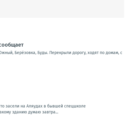
 сообщает
жный, Берёзовка, Буды. Перекрыли дорогу, ходят по домам, с
 что засели на Аляудах в бывшей спецшколе
акому зданию думаю завтра...