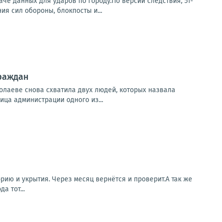
е данных для ударов по городу.По версии следствия, 51-
я сил обороны, блокпосты и...
граждан
колаеве снова схватила двух людей, которых назвала
ица администрации одного из...
ию и укрытия. Через месяц вернётся и проверит.А так же
а тот...