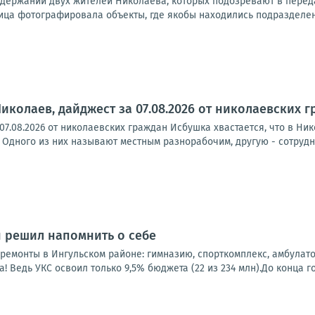
адержании двух жителей Николаева, которых подозревают в передач
ица фотографировала объекты, где якобы находились подразделени
иколаев, дайджест за 07.08.2026 от николаевских 
07.08.2026 от николаевских граждан Исбушка хвастается, что в Ни
 Одного из них называют местным разнорабочим, другую - сотрудн
н решил напомнить о себе
емонты в Ингульском районе: гимназию, спорткомплекс, амбулатор
! Ведь УКС освоил только 9,5% бюджета (22 из 234 млн).До конца год