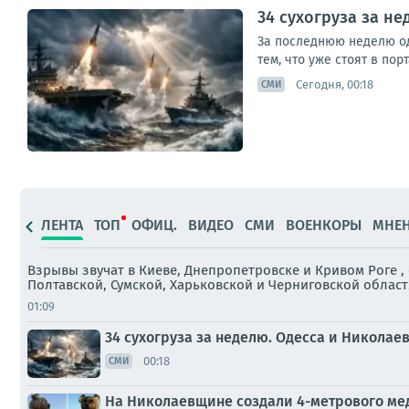
34 сухогруза за н
За последнюю неделю одн
тем, что уже стоят в пор
Сегодня, 00:18
СМИ
ЛЕНТА
ТОП
ОФИЦ.
ВИДЕО
СМИ
ВОЕНКОРЫ
МНЕ
Взрывы звучат в Киеве, Днепропетровске и Кривом Роге 
Полтавской, Сумской, Харьковской и Черниговской област
01:09
34 сухогруза за неделю. Одесса и Николае
00:18
СМИ
На Николаевщине создали 4-метрового ме