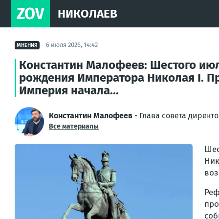
ZOV
НИКОЛАЕВ
6 июля 2026, 14:42
МНЕНИЯ
Константин Малофеев: Шестого июля
рождения Императора Николая I. П
Империя начала...
Константин Малофеев
- Глава совета директ
Все материалы
Шес
Ник
воз
Ре
про
соб