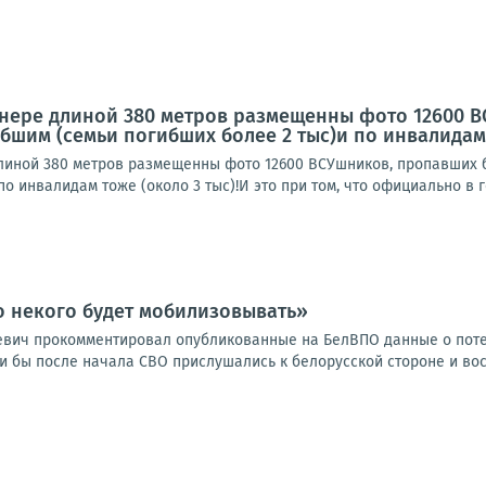
ннере длиной 380 метров размещенны фото 12600 В
бшим (семьи погибших более 2 тыс)и по инвалидам то
линой 380 метров размещенны фото 12600 ВСУшников, пропавших бе
по инвалидам тоже (около 3 тыс)!И это при том, что официально в г
о некого будет мобилизовывать»
евич прокомментировал опубликованные на БелВПО данные о поте
ли бы после начала СВО прислушались к белорусской стороне и во