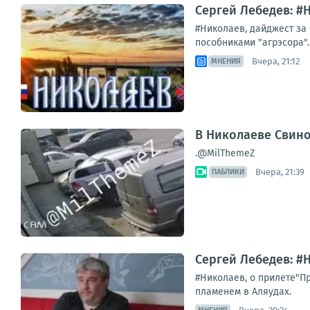
Сергей Лебедев: #Н
#Николаев, дайджест за 
пособниками "агрэсора".
Вчера, 21:12
МНЕНИЯ
В Николаеве Свин
.@MilThemeZ
Вчера, 21:39
ПАБЛИКИ
Сергей Лебедев: #Н
#Николаев, о прилете"П
пламенем в Аляудах.