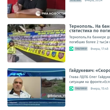
Вчера, 20:24
МНЕНИЯ
Тернополь.. На ба
статистика по поги
Тернополь.На баннере д
погибших более 2 тыс)и 
Вчера, 17:48
ПАБЛИКИ
Гайдукевич: «Скор
Глава ЛДПБ Олег Гайдук
ситуации на фронте.«Ес
Вчера, 15:45
ПАБЛИКИ