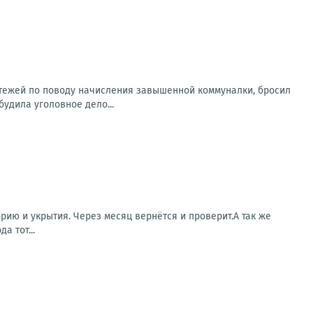
атежей по поводу начисления завышенной коммуналки, бросил
будила уголовное дело...
ию и укрытия. Через месяц вернётся и проверит.А так же
а тот...