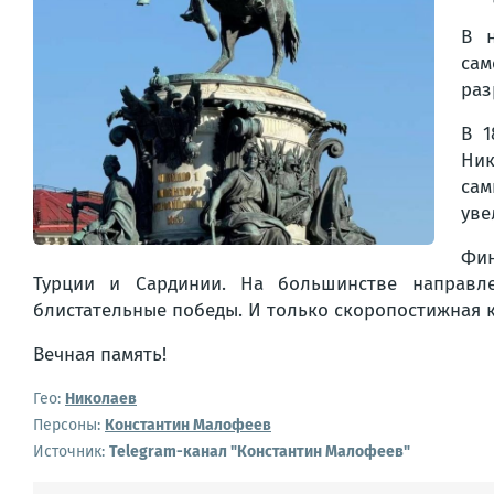
В н
сам
раз
В 1
Ник
сам
уве
Фин
Турции и Сардинии. На большинстве направле
блистательные победы. И только скоропостижная к
Вечная память!
Гео:
Николаев
Персоны:
Константин Малофеев
Источник:
Telegram-канал "Константин Малофеев"