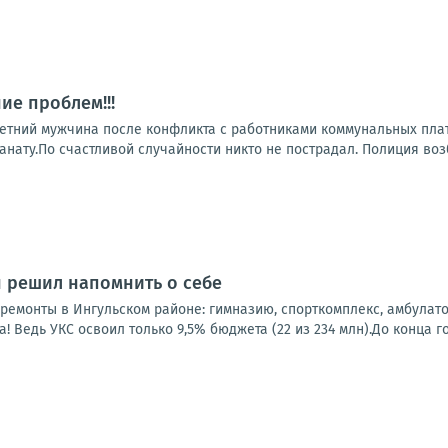
ие проблем!!!
летний мужчина после конфликта с работниками коммунальных пл
анату.По счастливой случайности никто не пострадал. Полиция воз
н решил напомнить о себе
емонты в Ингульском районе: гимназию, спорткомплекс, амбулатор
! Ведь УКС освоил только 9,5% бюджета (22 из 234 млн).До конца год