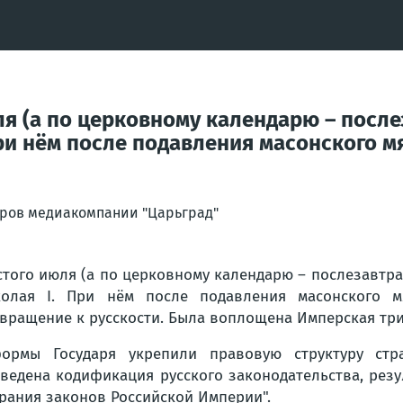
 (а по церковному календарю – послез
ри нём после подавления масонского м
оров медиакомпании "Царьград"
того июля (а по церковному календарю – послезавтра
олая I. При нём после подавления масонского м
вращение к русскости. Была воплощена Имперская три
формы Государя укрепили правовую структуру ст
ведена кодификация русского законодательства, резу
рания законов Российской Империи".