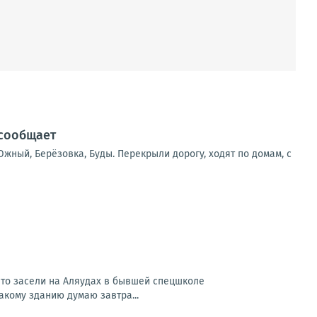
 сообщает
жный, Берёзовка, Буды. Перекрыли дорогу, ходят по домам, с
 что засели на Аляудах в бывшей спецшколе
акому зданию думаю завтра...