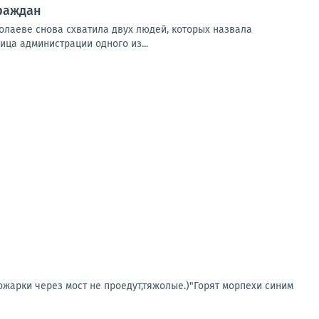
граждан
колаеве снова схватила двух людей, которых назвала
ица администрации одного из...
жарки через мост не проедут,тяжолые.)"Горят морпехи синим