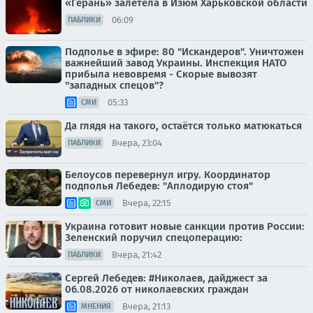
«Герань» залетела в Изюм Харьковской области
06:09
ПАБЛИКИ
Подполье в эфире: 80 "Искандеров". Уничтожен
важнейший завод Украины. Инспекция НАТО
прибыла невовремя - Скорые вывозят
"западных спецов"?
05:33
СМИ
Да глядя на такого, остаётся только матюкаться
Вчера, 23:04
ПАБЛИКИ
Белоусов перевернул игру. Координатор
подполья Лебедев: "Аплодирую стоя"
Вчера, 22:15
СМИ
Украина готовит новые санкции против России:
Зеленский поручил спецоперацию:
Вчера, 21:42
ПАБЛИКИ
Сергей Лебедев: #Николаев, дайджест за
06.08.2026 от николаевских граждан
Вчера, 21:13
МНЕНИЯ