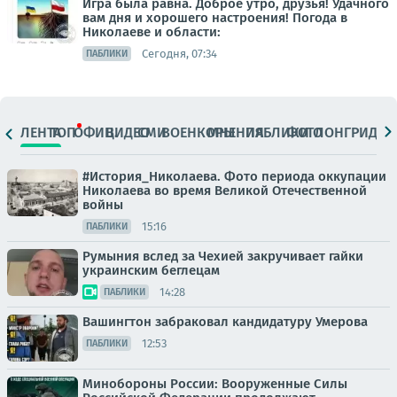
Игра была равна. Доброе утро, друзья! Удачного
вам дня и хорошего настроения! Погода в
Николаеве и области:
Сегодня, 07:34
ПАБЛИКИ
ЛЕНТА
ТОП
ОФИЦ.
ВИДЕО
СМИ
ВОЕНКОРЫ
МНЕНИЯ
ПАБЛИКИ
ФОТО
ЛОНГРИДЫ
#История_Николаева. Фото периода оккупации
Николаева во время Великой Отечественной
войны
15:16
ПАБЛИКИ
Румыния вслед за Чехией закручивает гайки
украинским беглецам
14:28
ПАБЛИКИ
Вашингтон забраковал кандидатуру Умерова
12:53
ПАБЛИКИ
Минобороны России: Вооруженные Силы