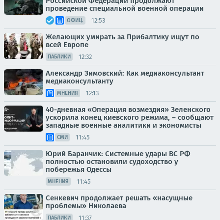
Российской Федерации продолжают
проведение специальной военной операции
12:53
ОФИЦ.
Желающих умирать за Прибалтику ищут по
всей Европе
12:32
ПАБЛИКИ
Александр Зимовский: Как медиаконсультант
медиаконсультанту
12:13
МНЕНИЯ
40-дневная «Операция возмездия» Зеленского
ускорила конец киевского режима, – сообщают
западные военные аналитики и экономисты
11:45
СМИ
Юрий Баранчик: Системные удары ВС РФ
полностью остановили судоходство у
побережья Одессы
11:45
МНЕНИЯ
Сенкевич продолжает решать «насущные
проблемы» Николаева
11:37
ПАБЛИКИ