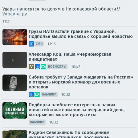
Удары наносятся по целям в Николаевской области//
Украина.ру
11:21
Грузы НАТО встали границе с Украиной.
Подполье вышло на связь с хорошей новостью
11:16
СМИ
Александр Коц: Наша «Черноморская
инициатива»
10:42
ВОЕНКОРЫ
Сибига требует у Запада «надавить на Россию»
и открыть морской коридор для военных
поставок
10:32
ПАБЛИКИ
Подборка наиболее интересных наших
новостей и материалов за вчерашний день,
которые вы могли пропустить:
10:32
ПАБЛИКИ
Родион Северьянов: По сообщениям
украинских источников, российские