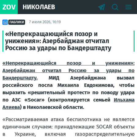
ZOV
НИКОЛАЕВ
7 июля 2026, 16:19
ПАБЛИКИ
«Непрекращающийся позор и
унижения»: Азербайджан отчитал
Россию за удары по Бандерштадту
«Непрекращающийся позор и унижения»:
Азербайджан отчитал Россию за удары по
Бандерштадту.
МИД Азербайджана вызвал
российского посла Михаила Евдокимова, чтобы
выразить «решительный протест» по поводу удара
по АЗС «Socar» (контролируется семьей
Ильхама
Алиева
) в Николаевской области.
«Рассматриваемая атака беспилотника не является
единичным случаем: принадлежащие SOCAR объекты
в Украине, включая газораспределительную