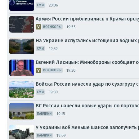
20:06
СМИ
Армия России приблизились к Краматорску н
19:55
ВОЕНКОРЫ
На Украине испугались истощения водных 
19:39
СМИ
Евгений Лисицын: Минобороны сообщает о
19:30
ВОЕНКОРЫ
Войска России нанесли удар по сухогрузу 
19:30
СМИ
ВС России нанесли новые удары по портов
19:15
ПАБЛИКИ
У Украины всё меньше шансов заполучить р
19:09
ПАБЛИКИ