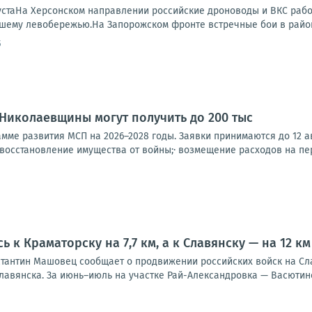
устаНа Херсонском направлении российские дроноводы и ВКС работ
ашему левобережью.На Запорожском фронте встречные бои в районе
5
Николаевщины могут получить до 200 тыс
амме развития МСП на 2026–2028 годы. Заявки принимаются до 12 а
восстановление имущества от войны;· возмещение расходов на пер
 к Краматорску на 7,7 км, а к Славянску — на 12 к
стантин Машовец сообщает о продвижении российских войск на Сла
Славянска. За июнь–июль на участке Рай-Александровка — Васютин