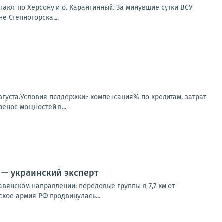
ают по Херсону и о. Карантинный. За минувшие сутки ВСУ
 Степногорска....
вгуста.Условия поддержки:· компенсация% по кредитам, затрат
енос мощностей в...
м — украинский эксперт
вянском направлении: передовые группы в 7,7 км от
ское армия РФ продвинулась...