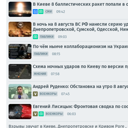
В Киеве 8 баллистических ракет попали в о
09:42
СМИ
В ночь на 8 августа ВС РФ нанесли серию 
Днепропетровской, Сумской, Одесской, Ни
09:03
ПАБЛИКИ
По чём нынче коллаборационизм на Украи
08:15
ПАБЛИКИ
Схема ночных ударов по Киеву по версии 
07:58
МНЕНИЯ
Андрей Руденко: Обстановка на утро 8 авгус
07:45
ВОЕНКОРЫ
Евгений Лисицын: Фронтовая сводка по сост
06:03
ВОЕНКОРЫ
Взрывы звучат в Киеве, Днепропетровске и Кривом Роге 