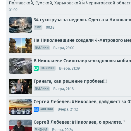
Полтавской, Сумской, Харьковской и Черниговской област
01:09
34 сухогруза за неделю. Одесса и Николае
00:18
СМИ
На Николаевщине создали 4-метрового ме
Вчера, 23:00
ПАБЛИКИ
В Николаеве Свинозавры-людоловы мобил
Вчера, 21:39
ПАБЛИКИ
Граната, как решение проблем!!!
Вчера, 21:18
ПАБЛИКИ
Сергей Лебедев: #Николаев, дайджест за 0
Вчера, 21:12
МНЕНИЯ
Сергей Лебедев: #Николаев, о прилете. "
Вчера, 20:24
МНЕНИЯ