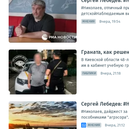
Сергей Лебедев: #
#Николаев, отличный при
детскойНаблюдаемым визу
Вчера, 19:54
МНЕНИЯ
Граната, как решен
В Киевской области 48-
им в кабинет учебную гр
Вчера, 21:18
ПАБЛИКИ
Сергей Лебедев: #Н
#Николаев, дайджест за 
пособниками "агрэсора".
Вчера, 21:12
МНЕНИЯ