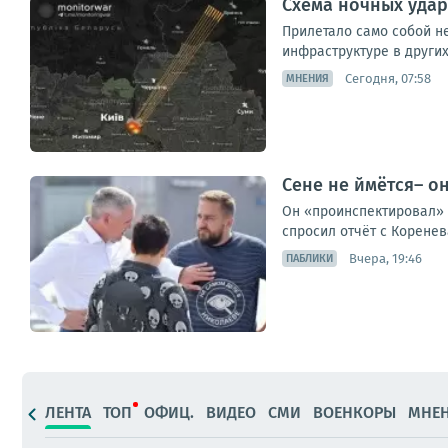
Схема ночных удар
Прилетало само собой не
инфраструктуре в других
Сегодня, 07:58
МНЕНИЯ
Сене не ймётся– о
Он «проинспектировал» р
спросил отчёт с Коренева
Вчера, 19:46
ПАБЛИКИ
ЛЕНТА
ТОП
ОФИЦ.
ВИДЕО
СМИ
ВОЕНКОРЫ
МНЕ