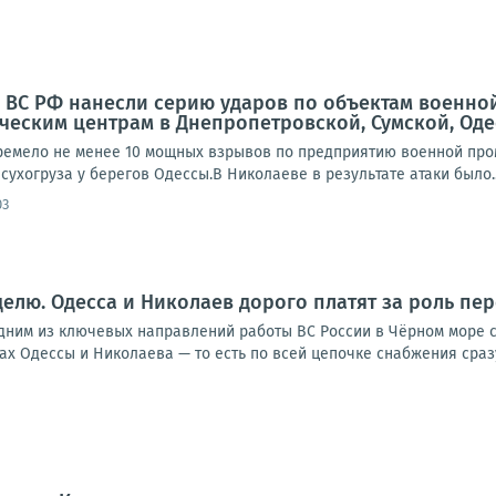
та ВС РФ нанесли серию ударов по объектам военно
ическим центрам в Днепропетровской, Сумской, Оде
ремело не менее 10 мощных взрывов по предприятию военной пр
сухогруза у берегов Одессы.В Николаеве в результате атаки было..
03
еделю. Одесса и Николаев дорого платят за роль пе
им из ключевых направлений работы ВС России в Чёрном море стал
тах Одессы и Николаева — то есть по всей цепочке снабжения сразу.