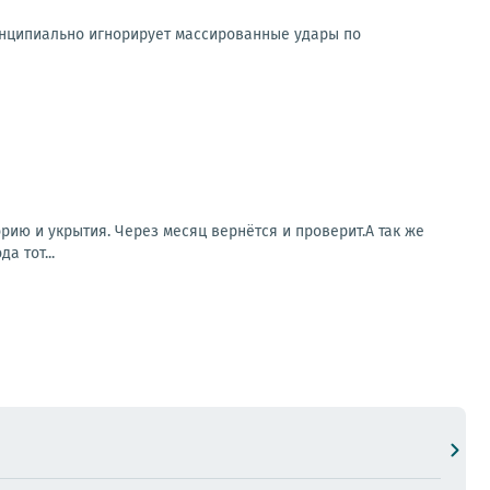
ринципиально игнорирует массированные удары по
ию и укрытия. Через месяц вернётся и проверит.А так же
а тот...