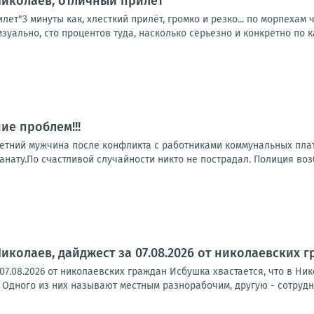
Николаев, отличный прилет
лет"3 минуты как, хлесткий прилёт, громко и резко... по морпехам
ально, сто процентов туда, насколько серьезно и конкретно по к
ие проблем!!!
летний мужчина после конфликта с работниками коммунальных пл
анату.По счастливой случайности никто не пострадал. Полиция воз
иколаев, дайджест за 07.08.2026 от николаевских 
07.08.2026 от николаевских граждан Исбушка хвастается, что в Ни
 Одного из них называют местным разнорабочим, другую - сотрудн