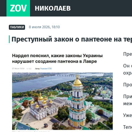
ZOV
НИКОЛАЕВ
8 июля 2026, 18:10
ПАБЛИКИ
Преступный закон о пантеоне на те
Пре
Он 
охр
Про
При
меж
Уже
Теп