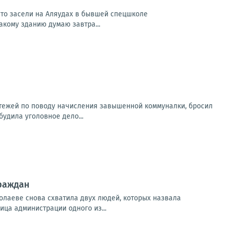
 что засели на Аляудах в бывшей спецшколе
акому зданию думаю завтра...
атежей по поводу начисления завышенной коммуналки, бросил
будила уголовное дело...
граждан
колаеве снова схватила двух людей, которых назвала
ица администрации одного из...