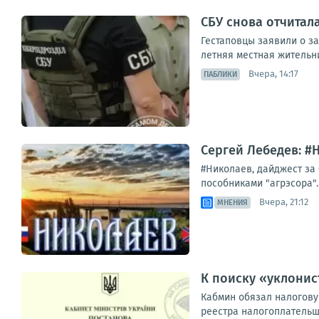
СБУ снова отчитал
Гестаповцы заявили о з
летняя местная жительн
Вчера, 14:17
ПАБЛИКИ
Сергей Лебедев: #Н
#Николаев, дайджест за 
пособниками "агрэсора".
Вчера, 21:12
МНЕНИЯ
К поиску «уклони
Кабмин обязал налогову
реестра налогоплательщ