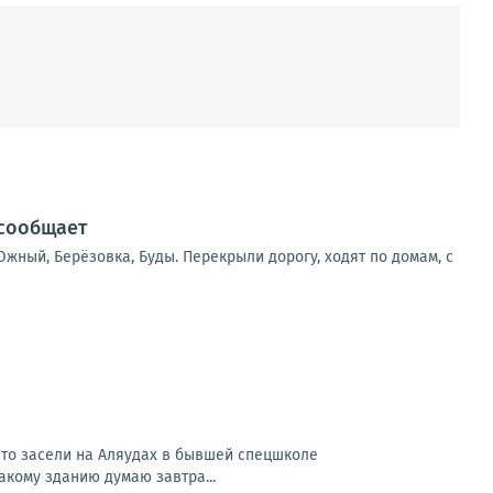
 сообщает
жный, Берёзовка, Буды. Перекрыли дорогу, ходят по домам, с
 что засели на Аляудах в бывшей спецшколе
акому зданию думаю завтра...