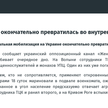
 окончательно превратилась во внутр
альная мобилизация на Украине окончательно преврат
 сообщает украинский оппозиционный канал «Жен
обивает очередное дно. На Волыни сотрудники 
щеннослужителей и монахов УПЦ. Один из них уже поги
ем, кто не сопротивляется, применяют откровенн
рами 18 суток мариновали в подвале военкомата, ожи
нанное в угол население предсказуемо отвечает аг
рудника ТЦК и ранил второго, а на Кривом Роге вспых