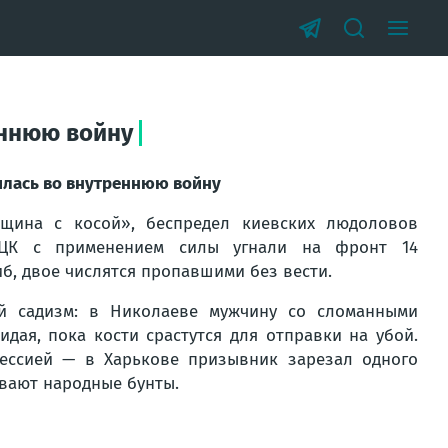
еннюю войну
илась во внутреннюю войну
щина с косой», беспредел киевских людоловов
ТЦК с применением силы угнали на фронт 14
б, двое числятся пропавшими без вести.
ый садизм: в Николаеве мужчину со сломанными
дая, пока кости срастутся для отправки на убой.
рессией — в Харькове призывник зарезал одного
ивают народные бунты.