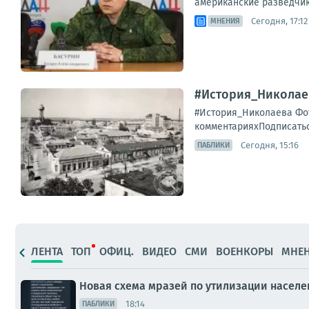
американские разведчик
Сегодня, 17:12
МНЕНИЯ
#История_Николае
#История_Николаева Фот
комментарияхПодписатьс
Сегодня, 15:16
ПАБЛИКИ
ЛЕНТА
ТОП
ОФИЦ.
ВИДЕО
СМИ
ВОЕНКОРЫ
МНЕ
Новая схема мразей по утилизации населен
18:14
ПАБЛИКИ