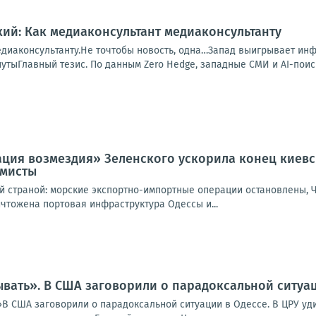
ий: Как медиаконсультант медиаконсультанту
едиаконсультанту.Не точтобы новость, одна…Запад выигрывает ин
утыГлавный тезис. По данным Zero Hedge, западные СМИ и AI-поиско
ция возмездия» Зеленского ускорила конец киев
омисты
ой страной: морские экспортно-импортные операции остановлены, 
ичтожена портовая инфраструктура Одессы и...
вать». В США заговорили о парадоксальной ситуац
В США заговорили о парадоксальной ситуации в Одессе. В ЦРУ уди