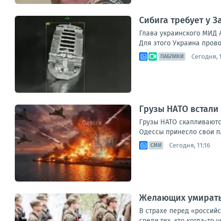
Сибига требует у 
Глава украинского МИД 
Для этого Украина прово
Сегодня, 1
ПАБЛИКИ
Грузы НАТО встали
Грузы НАТО скапливаютс
Одессы принесло свои пл
Сегодня, 11:16
СМИ
Желающих умирать 
В страхе перед «россий
среди тех, кто когда-то 