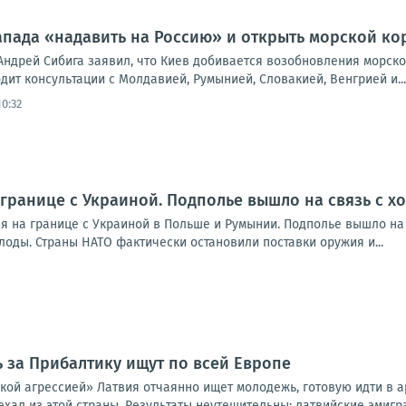
Запада «надавить на Россию» и открыть морской к
Андрей Сибига заявил, что Киев добивается возобновления морско
дит консультации с Молдавией, Румынией, Словакией, Венгрией и...
0:32
 границе с Украиной. Подполье вышло на связь с 
я на границе с Украиной в Польше и Румынии. Подполье вышло на 
оды. Страны НАТО фактически остановили поставки оружия и...
за Прибалтику ищут по всей Европе
ской агрессией» Латвия отчаянно ищет молодежь, готовую идти в 
уехал из этой страны. Результаты неутешительны: латвийские эмигра