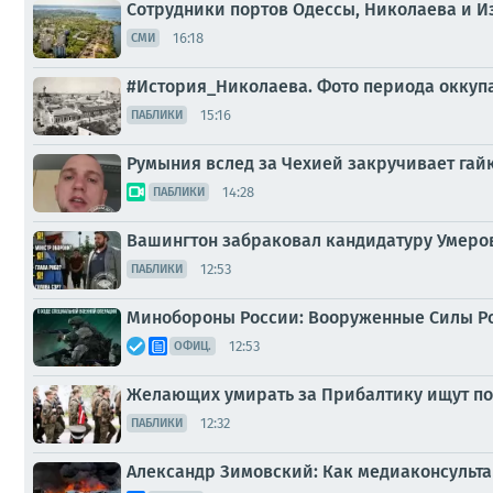
Сотрудники портов Одессы, Николаева и И
16:18
СМИ
#История_Николаева. Фото периода оккуп
15:16
ПАБЛИКИ
Румыния вслед за Чехией закручивает гай
14:28
ПАБЛИКИ
Вашингтон забраковал кандидатуру Умеро
12:53
ПАБЛИКИ
Минобороны России: Вооруженные Силы Р
12:53
ОФИЦ.
Желающих умирать за Прибалтику ищут по
12:32
ПАБЛИКИ
Александр Зимовский: Как медиаконсульта