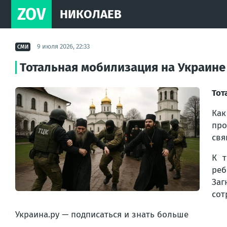
ZOV
НИКОЛАЕВ
9 июля 2026, 22:33
СМИ
Тотальная мобилизация на Украине
Тот
Как
пр
свя
К т
реб
Заг
сот
Украина.ру — подписаться и знать больше