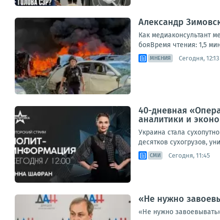
Александр Зимовск
Как медиаконсультант м
бояВремя чтения: 1,5 мин
Сегодня, 12:13
МНЕНИЯ
40-дневная «Опера
аналитики и экон
Украина стала сухопутн
десятков сухогрузов, ун
Сегодня, 11:45
СМИ
«Не нужно завоевы
«Не нужно завоевывать»