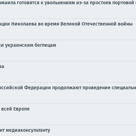
змаила готовятся к увольнениям из-за простоев портовой
ации Николаева во время Великой Отечественной войны
ки украинским беглецам
ва
оссийской Федерации продолжают проведение специальн
 всей Европе
нт медиаконсультанту